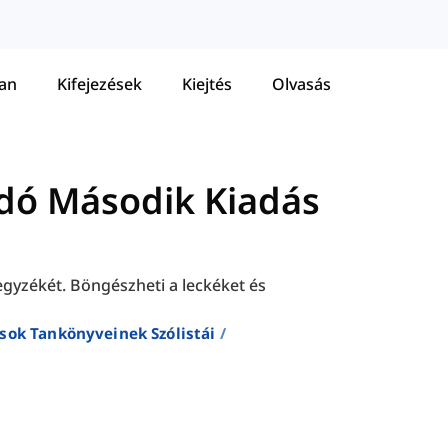
tan
Kifejezések
Kiejtés
Olvasás
dó Második Kiadás
jegyzékét. Böngészheti a leckéket és
sok Tankönyveinek Szólistái