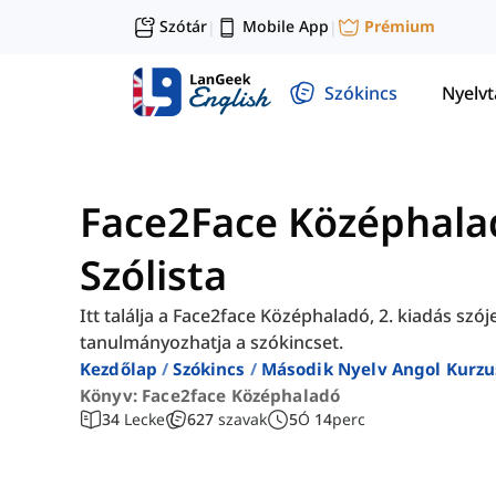
Szótár
Mobile App
Prémium
|
|
Szókincs
Nyelv
Face2Face Középhala
Szólista
Itt találja a Face2face Középhaladó, 2. kiadás szó
tanulmányozhatja a szókincset.
Kezdőlap
Szókincs
Második Nyelv Angol Kurzu
Könyv: Face2face Középhaladó
34
Lecke
627
szavak
5
Ó
14
perc