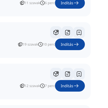
Indítás
11
szavak
6
perc
Indítás
19
szavak
10
perc
Indítás
12
szavak
7
perc