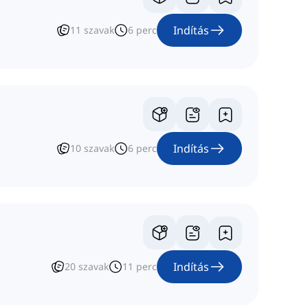
Indítás
11
szavak
6
perc
Indítás
10
szavak
6
perc
Indítás
20
szavak
11
perc