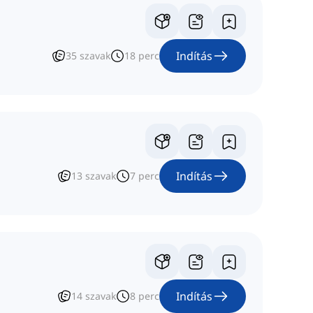
Indítás
35
szavak
18
perc
Indítás
13
szavak
7
perc
Indítás
14
szavak
8
perc