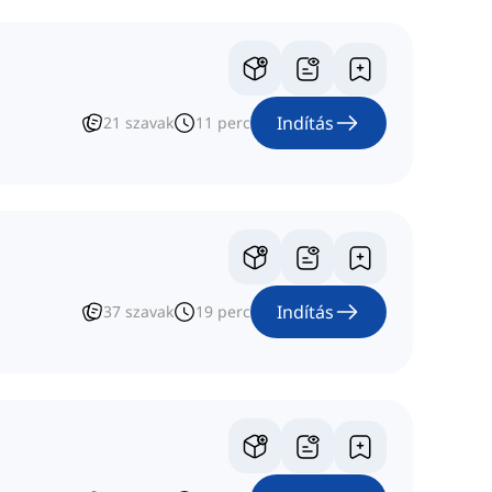
Indítás
21
szavak
11
perc
Indítás
37
szavak
19
perc