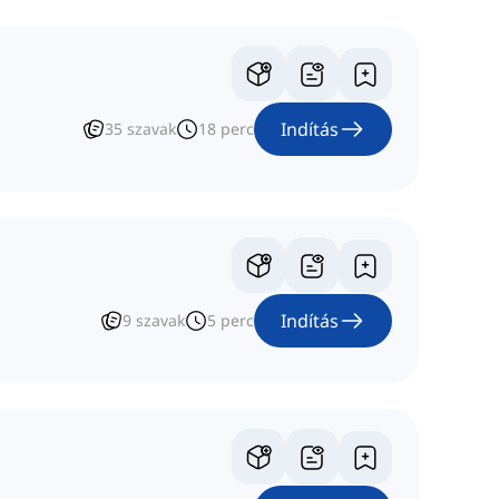
Indítás
35
szavak
18
perc
Indítás
9
szavak
5
perc