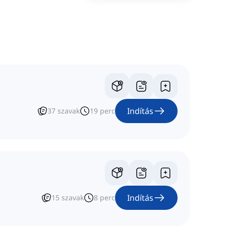
Indítás
37
szavak
19
perc
Indítás
15
szavak
8
perc