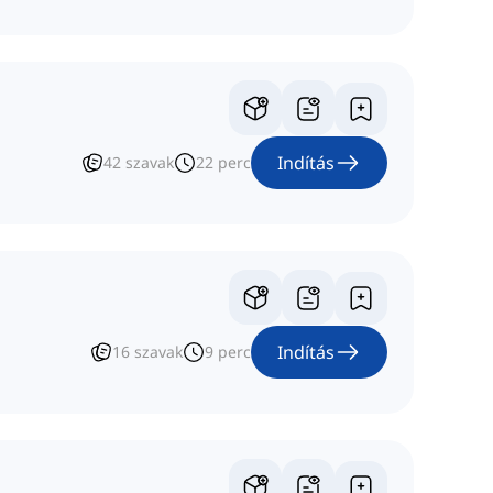
Indítás
42
szavak
22
perc
Indítás
16
szavak
9
perc