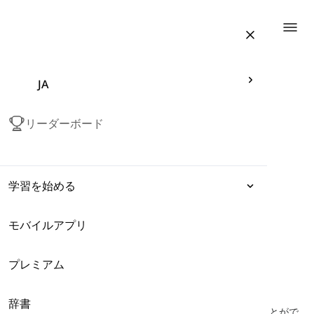
Togg
JA
リーダーボード
学習を始める
モバイルアプリ
表現
プレミアム
文法
Face2Face 初中級 第2版 単語リスト
辞書
語彙
ここでFace2face初中級、第2版の単語リストを見つけることがで