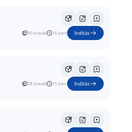
Indítás
30
szavak
16
perc
Indítás
28
szavak
15
perc