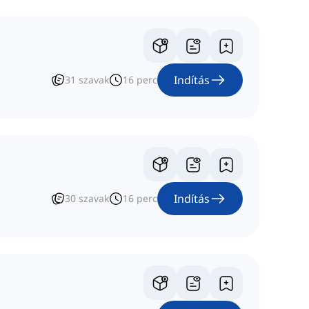
Indítás
31
szavak
16
perc
Indítás
30
szavak
16
perc