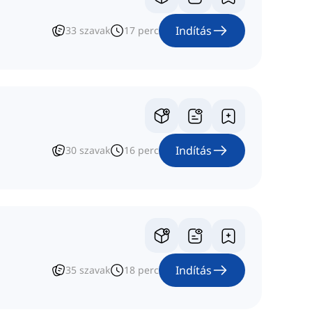
Indítás
33
szavak
17
perc
Indítás
30
szavak
16
perc
Indítás
35
szavak
18
perc