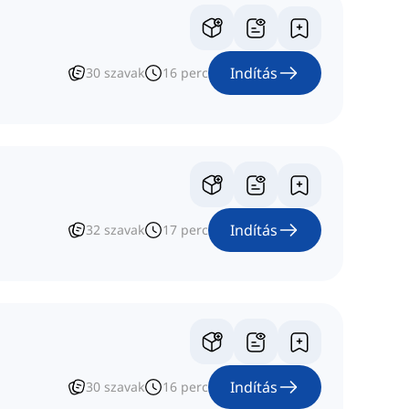
Indítás
30
szavak
16
perc
Indítás
32
szavak
17
perc
Indítás
30
szavak
16
perc