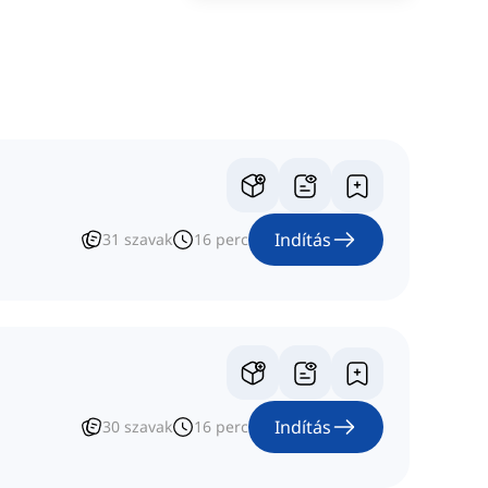
Indítás
31
szavak
16
perc
Indítás
30
szavak
16
perc