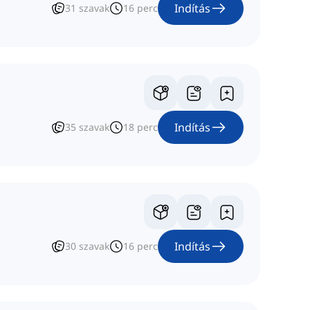
Indítás
31
szavak
16
perc
Indítás
35
szavak
18
perc
Indítás
30
szavak
16
perc