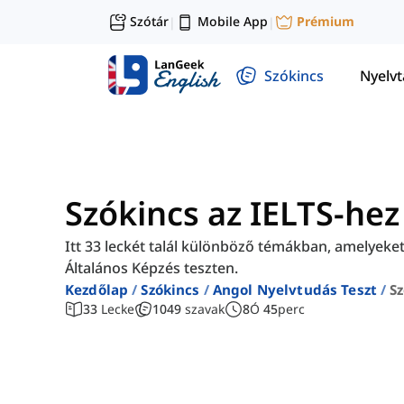
Szótár
Mobile App
Prémium
|
|
Szókincs
Nyelv
Szókincs az IELTS-hez
Itt 33 leckét talál különböző témákban, amelyeket 
Általános Képzés teszten.
Kezdőlap
Szókincs
Angol Nyelvtudás Teszt
Sz
33
Lecke
1049
szavak
8
Ó
45
perc