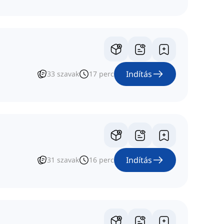
Indítás
33
szavak
17
perc
Indítás
31
szavak
16
perc