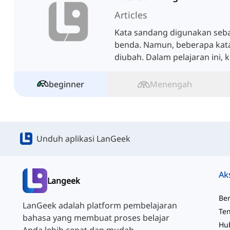
Articles
Kata sandang digunakan seb
benda. Namun, beberapa kata
diubah. Dalam pelajaran ini, 
beginner
Menengah
Unduh aplikasi LanGeek
Ak
Langeek
Be
LanGeek adalah platform pembelajaran
Te
bahasa yang membuat proses belajar
Hu