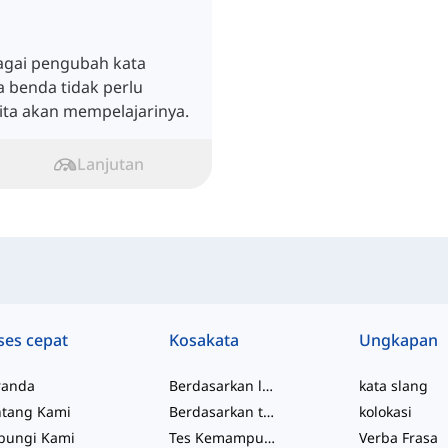
agai pengubah kata
 benda tidak perlu
kita akan mempelajarinya.
Lanjutan
ses cepat
Kosakata
Ungkapan
randa
Berdasarkan level
kata slang
ntang Kami
Berdasarkan topik
kolokasi
bungi Kami
Tes Kemampuan
Verba Frasa