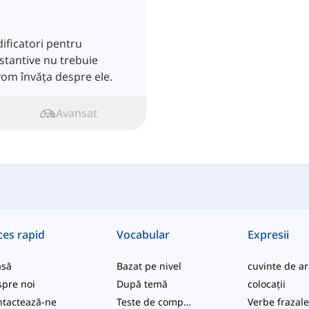
dificatori pentru
stantive nu trebuie
 vom învăța despre ele.
Avansat
ces rapid
Vocabular
Expresii
asă
Bazat pe nivel
pre noi
După temă
colocații
tactează-ne
Teste de competență
Verbe frazal