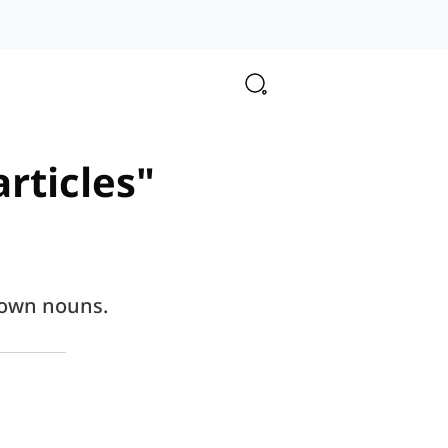
articles"
known nouns.