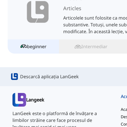
Articles
Articolele sunt folosite ca mo
substantive. Totuși, unele sub
modificate. În această lecție,
beginner
Intermediar
Descarcă aplicația LanGeek
Ac
Langeek
Ac
LanGeek este o platformă de învățare a
Des
limbilor străine care face procesul de
Con