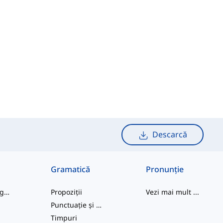
Descarcă
Gramatică
Pronunție
cuvinte de argou
Propoziții
Vezi mai mult
...
Punctuație și Ortografie
e
Timpuri