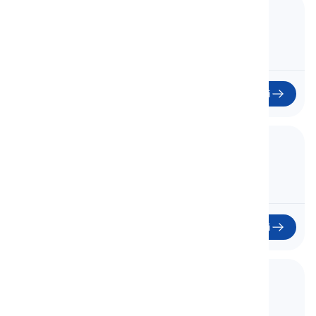
19. Unit 5 Lesson A
Unit 5 Pelajaran A
19
Mulai
20. Unit 5 Lesson B
Unit 5 Pelajaran B
20
Mulai
21. Unit 5 Lesson C
Unit 5 Pelajaran C
21