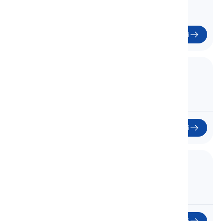
Mulai
41. Unit 10 Lesson B
Unit 10 Pelajaran B
41
Mulai
42. Unit 10 Lesson C
Unit 10 Pelajaran C
42
Mulai