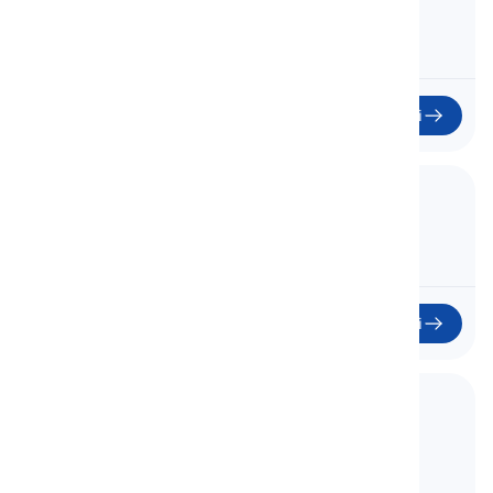
Unit 2 Pelajaran B
07
Mulai
8. Unit 2 Lesson C
Unit 2 Pelajaran C
08
Mulai
9. Unit 2 Lesson D
Unit 2 Pelajaran D
09