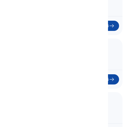
33
Mulai
34. Unit 8 Lesson C
Unit 8 Pelajaran C
34
Mulai
35. Unit 8 Lesson D
Unit 8 Pelajaran D
35