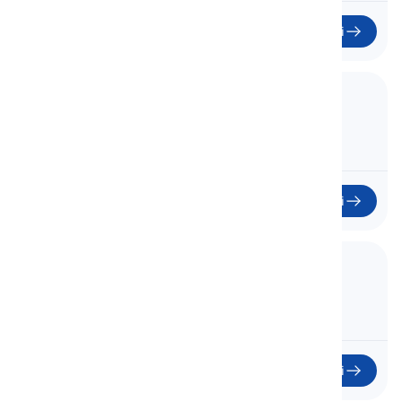
Mulai
10. Unit 3 Lesson A
Unit 3 Pelajaran A
10
Mulai
11. Unit 3 Lesson B
Unit 3 Pelajaran B
11
Mulai