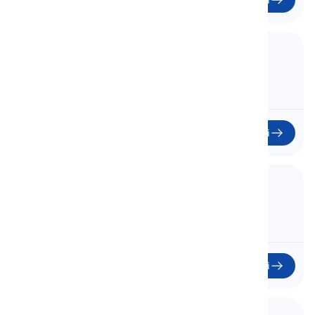
43. Unit 10 Lesson D
Unit 10 Pelajaran D
43
Mulai
44. Unit 11 Lesson A
Unit 11 Pelajaran A
44
Mulai
45. Unit 11 Lesson B