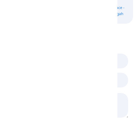
Buku
Buku
Buku Four
Face2Face -
Face2face -
Face2face -
Corners 4
Pra-
Dasar
Menengah
menengah
Komentar
(
0
)
Memuat Recaptcha...