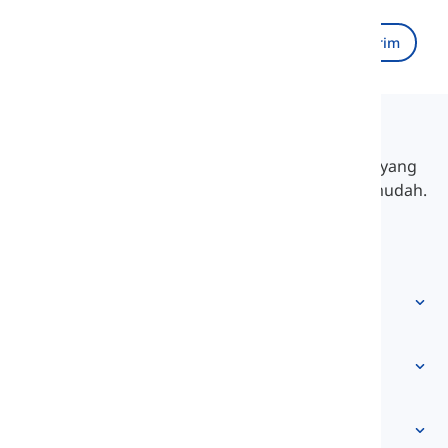
Kirim
Langeek
LanGeek adalah platform pembelajaran bahasa yang
membuat proses belajar Anda lebih cepat dan mudah.
info@langeek.co
Akses cepat
Beranda
Kosakata
Tentang Kami
Hubungi Kami
Berdasarkan level
Pusat Bantuan
Ungkapan
Berdasarkan topik