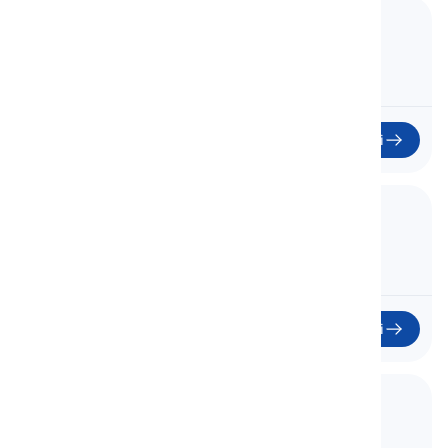
38. Unit 9 Lesson C
Unit 9 Pelajaran C
38
Mulai
39. Unit 9 Lesson D
Unit 9 Pelajaran D
39
Mulai
40. Unit 10 Lesson A
Unit 10 Pelajaran A
40