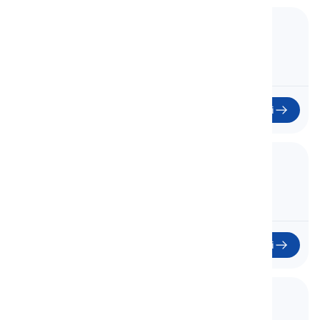
12. Unit 3 Lesson C
Unit 3 Pelajaran C
12
Mulai
13. Unit 3 Lesson D
Unit 3 Pelajaran D
13
Mulai
14. Unit 4 Lesson A - Part 1
Unit 4 Pelajaran A - Bagian 1
14