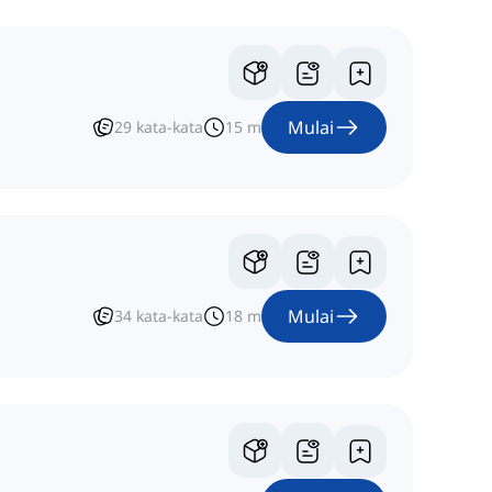
Mulai
29
kata-kata
15
m
Mulai
34
kata-kata
18
m