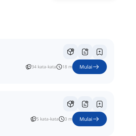
Mulai
34
kata-kata
18
m
Mulai
5
kata-kata
3
m