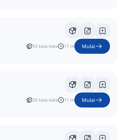
Mulai
33
kata-kata
17
m
Mulai
20
kata-kata
11
m