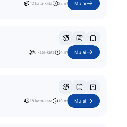
Mulai
42
kata-kata
22
m
Mulai
6
kata-kata
4
m
Mulai
18
kata-kata
10
m