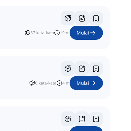
Mulai
37
kata-kata
19
m
Mulai
6
kata-kata
4
m