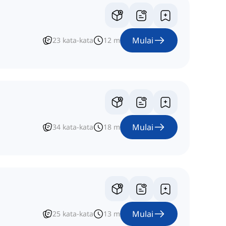
Mulai
23
kata-kata
12
m
Mulai
34
kata-kata
18
m
Mulai
25
kata-kata
13
m