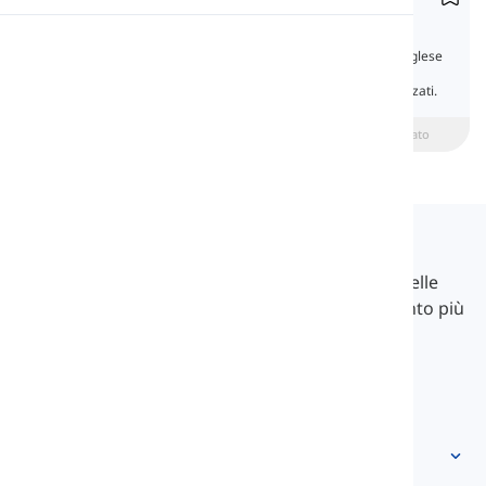
Future with 'Going to'
Pronuncia
Tutto ciò che viene dopo ora è futuro, e in inglese
abbiamo molti modi e tempi per parlare del
futuro. Alcuni sono più basici e altri più avanzati.
Lettura
beginner
Intermedio
Avanzato
Langeek
LanGeek è una piattaforma di apprendimento delle
lingue che rende il tuo processo di apprendimento più
veloce e facile.
info@langeek.co
Accesso rapido