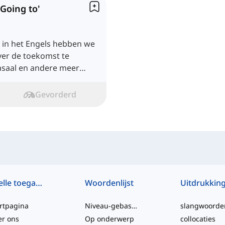
Going to'
n in het Engels hebben we
ver de toekomst te
asaal en andere meer
Gevorderd
Snelle toegang
Woordenlijst
Uitdrukkin
rtpagina
Niveau-gebaseerd
slangwoorde
er ons
Op onderwerp
collocaties