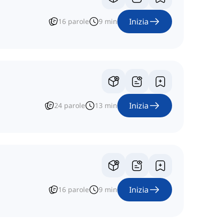
Inizia
16
parole
9
min
Inizia
24
parole
13
min
Inizia
16
parole
9
min