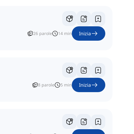
Inizia
26
parole
14
min
Inizia
8
parole
5
min