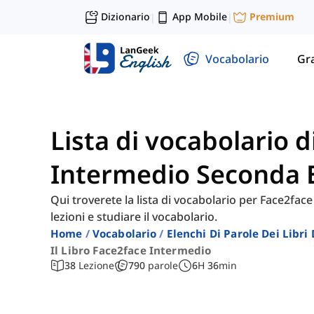
Dizionario
App Mobile
Premium
|
|
Vocabolario
Gr
Lista di vocabolario 
Intermedio Seconda 
Qui troverete la lista di vocabolario per Face2face
lezioni e studiare il vocabolario.
Home
Vocabolario
Elenchi Di Parole Dei Libr
Il Libro Face2face Intermedio
38
Lezione
790
parole
6
H
36
min