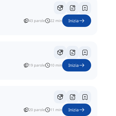
Inizia
43
parole
22
min
Inizia
19
parole
10
min
Inizia
20
parole
11
min