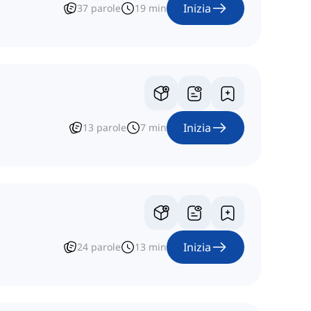
Inizia
37
parole
19
min
Inizia
13
parole
7
min
Inizia
24
parole
13
min