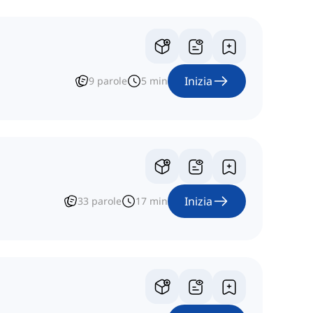
Inizia
9
parole
5
min
Inizia
33
parole
17
min