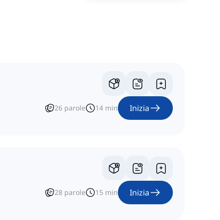
Inizia
26
parole
14
min
Inizia
28
parole
15
min