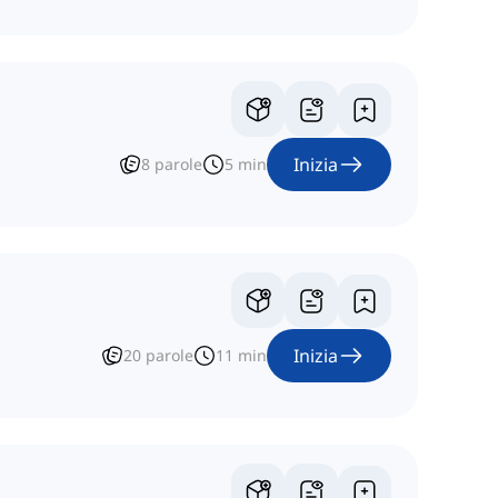
Inizia
8
parole
5
min
Inizia
20
parole
11
min