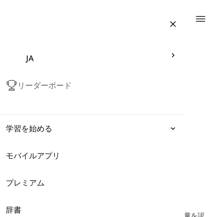
Togg
JA
リーダーボード
学習を始める
モバイルアプリ
表現
プレミアム
文法
すべての英語の数量詞のリスト
辞書
語彙
ここでは、数量を表す言葉を理解し、さまざまな状況で数量を認