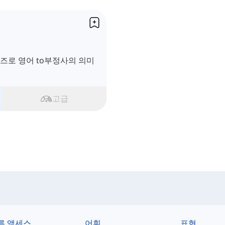
퀴즈로 영어 to부정사의 의미
고급
른 액세스
어휘
표현