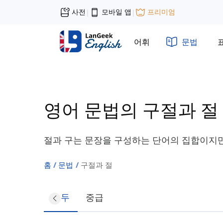
사전
모바일 앱
프리미엄
|
|
어휘
문법
영어 문법의 구절과 절
절과 구는 문장을 구성하는 단어의 집합이지만
홈
문법
구절과 절
모두
중급