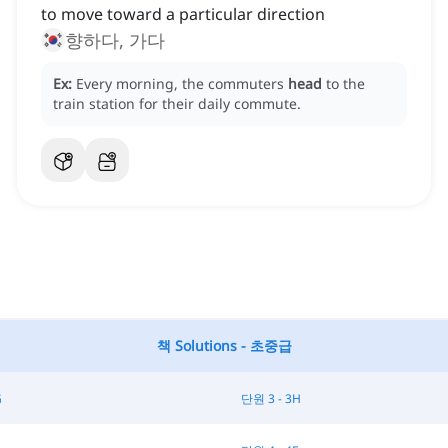
to move toward a particular direction
향하다, 가다
Ex:
Every morning, the commuters
head
to the
train station for their daily commute.
책 Solutions - 초중급
G
단원 3 - 3H