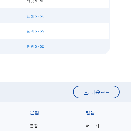
유닛 4 - 4F
단원 5 - 5C
단위 5 - 5G
단원 6 - 6E
다운로드
문법
발음
문장
더 보기
...