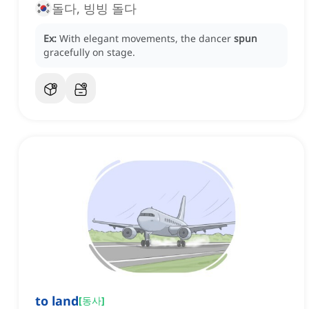
돌다, 빙빙 돌다
Ex:
With elegant movements, the dancer
spun
gracefully on stage.
to land
[
동사
]