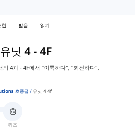
표현
발음
읽기
유닛 4 - 4F
교과서의 4과 - 4F에서 "이륙하다", "회전하다",
lutions 초중급
유닛 4 4f
퀴즈