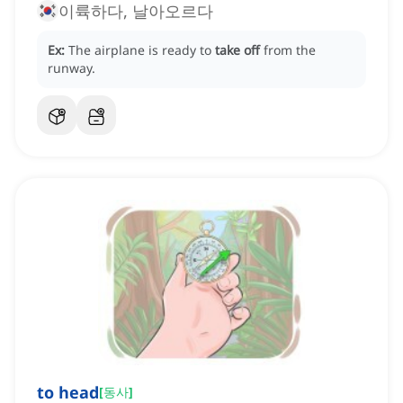
이륙하다, 날아오르다
Ex:
The airplane is ready to
take off
from the
runway.
to head
[
동사
]