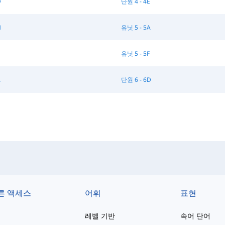
D
단원 4 - 4E
H
유닛 5 - 5A
유닛 5 - 5F
A
단원 6 - 6D
른 액세스
어휘
표현
레벨 기반
속어 단어