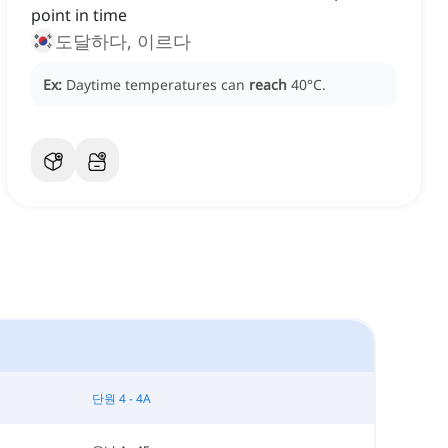
point in time
도달하다, 이르다
Ex:
Daytime temperatures can
reach
40°C.
단원 4 - 4A