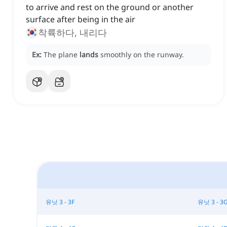
to arrive and rest on the ground or another
surface after being in the air
착륙하다, 내리다
Ex:
The plane
lands
smoothly on the runway.
유닛 3 - 3F
유닛 3 - 3