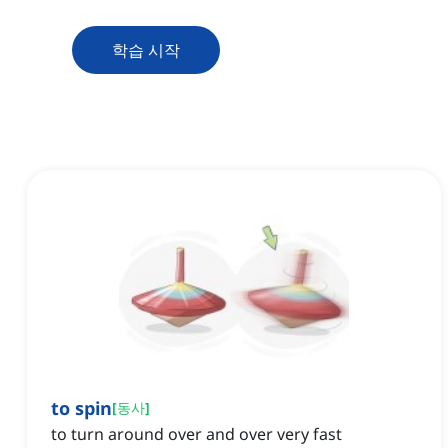
학습 시작
to spin
[
동사
]
to turn around over and over very fast