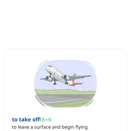
to take off
[
동사
]
to leave a surface and begin flying