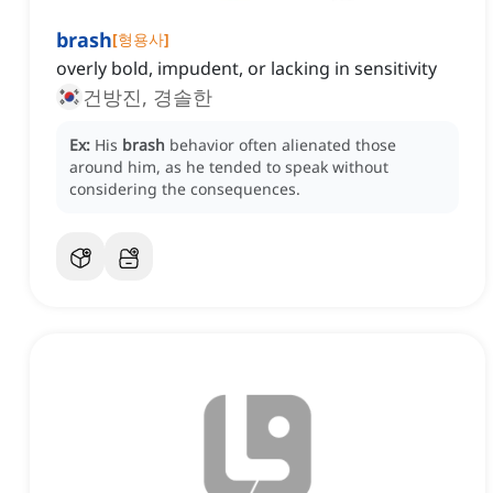
brash
[
형용사
]
overly bold, impudent, or lacking in sensitivity
건방진, 경솔한
Ex:
His
brash
behavior often alienated those
around him, as he tended to speak without
considering the consequences.