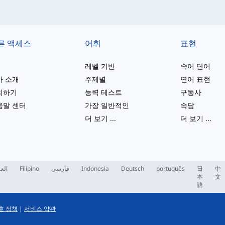
른 액세스
어휘
표현
레벨 기반
속어 단어
사 소개
주제별
연어 표현
의하기
능력 테스트
구동사
움말 센터
가장 일반적인
속담
더 보기
...
더 보기
...
العر
Filipino
فارسی
Indonesia
Deutsch
português
日
中
本
文
語
호 정책
|
서비스 약관