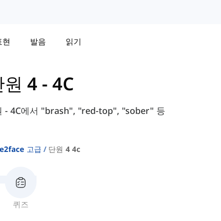
표현
발음
읽기
원 4 - 4C
C에서 "brash", "red-top", "sober" 등
ce2face 고급
단원 4 4c
퀴즈