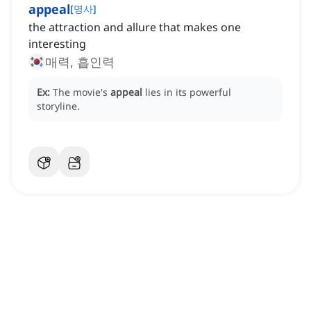
appeal
[
명사
]
the attraction and allure that makes one
interesting
매력, 흡인력
Ex:
The movie's
appeal
lies in its powerful
storyline.