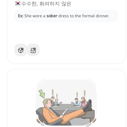
수수한, 화려하지 않은
Ex:
She wore a
sober
dress to the formal dinner.