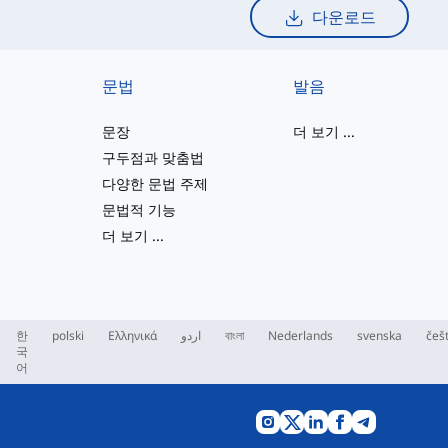
다운로드
문법
발음
문장
더 보기
...
구두점과 맞춤법
다양한 문법 주제
문법적 기능
더 보기
...
한
polski
Ελληνικά
اردو
বাংলা
Nederlands
svenska
češ
국
어