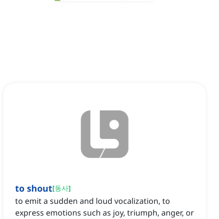
to shout
[
동사
]
to emit a sudden and loud vocalization, to
express emotions such as joy, triumph, anger, or