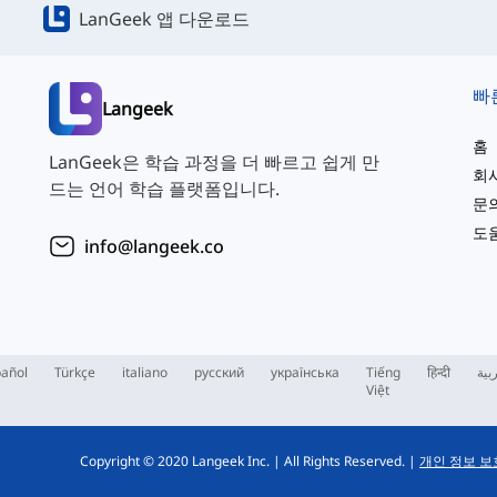
LanGeek 앱 다운로드
빠
Langeek
홈
LanGeek은 학습 과정을 더 빠르고 쉽게 만
회
드는 언어 학습 플랫폼입니다.
문
도
info@langeek.co
añol
Türkçe
italiano
русский
українська
Tiếng
हिन्दी
بية
Việt
Copyright © 2020 Langeek Inc.
|
All Rights Reserved.
|
개인 정보 보