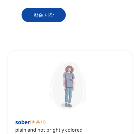
학습 시작
sober
[
형용사
]
plain and not brightly colored