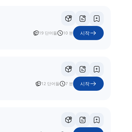
시작
19
단어들
10
분
시작
12
단어들
7
분