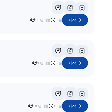
시작
11
단어들
6
분
시작
9
단어들
5
분
시작
18
단어들
10
분