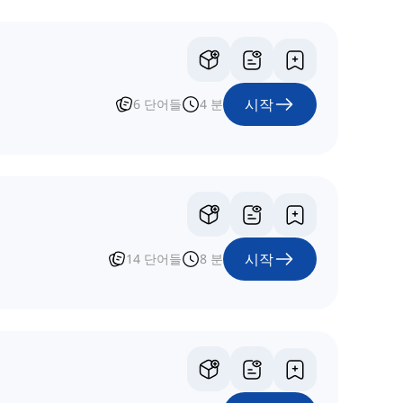
시작
6
단어들
4
분
시작
14
단어들
8
분