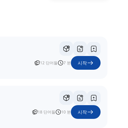
시작
12
단어들
7
분
시작
18
단어들
10
분