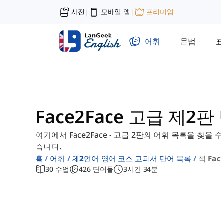
사전
모바일 앱
프리미엄
|
|
어휘
문법
Face2Face 고급 제2
여기에서 Face2Face - 고급 2판의 어휘 목록을 찾
습니다.
홈
어휘
제2언어 영어 코스 교과서 단어 목록
책 Fa
30
수업
426
단어들
3
시간
34
분