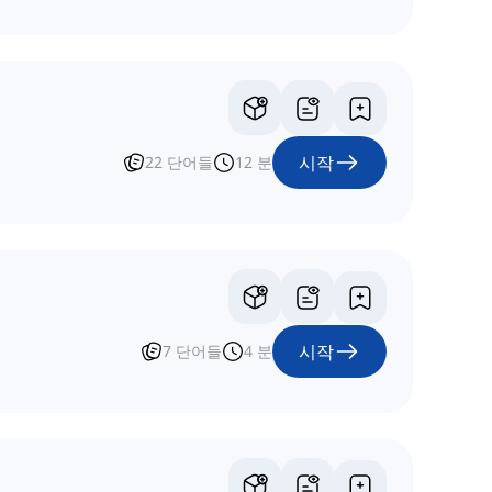
시작
22
단어들
12
분
시작
7
단어들
4
분