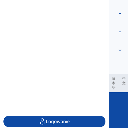
Skontaktuj się z nami
Na podstawie poziomu
Centrum pomocy
Wyrażenia
Według tematu
Testy biegłości
słowa slangowe
Najczęstsze
Gramatyka
kolokacje
Zobacz więcej
...
Czasowniki frazowe
Zdania
przysłowia
Wymowa
Interpunkcja i Ortografia
Zobacz więcej
...
Czasy
Zobacz więcej
...
Czasowniki i Głosy
Zobacz więcej
...
العر
Filipino
فارسی
Indonesia
Deutsch
português
日
中
本
文
語
Copyright © 2020 Langeek Inc.
All Rights Reserved.
Logowanie
Polityka prywatności
|
Regulamin