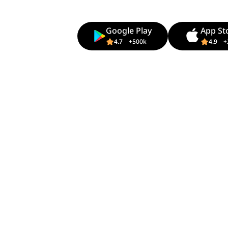
Google Play
App St
4.7
+500k
4.9
+