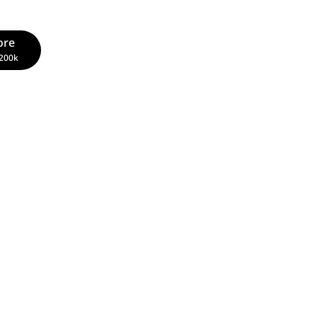
ore
200k