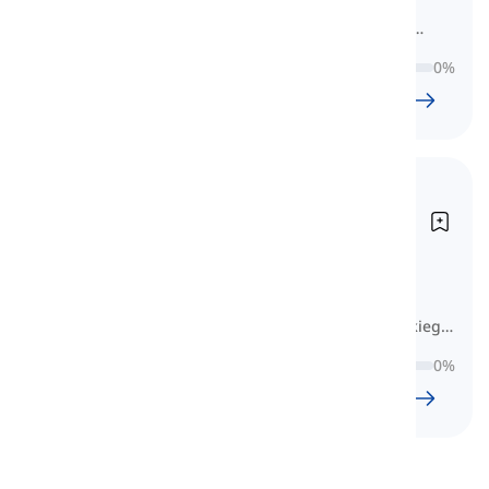
tematy, które musisz znać przed
przystąpieniem do testu Ogólnego
Szkolenia IELTS.
0
%
33
l
1049
w
8
godz.
45
min
Słownictwo do IELTS
(Akademickie)
Vocabulary for IELTS (Academic)
Tutaj znajdziesz 30 lekcji na różne
tematy, które musisz znać przed
przystąpieniem do testu Akademickiego
Szkolenia IELTS.
0
%
30
l
918
w
7
godz.
40
min