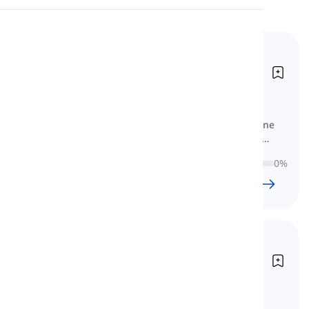
Wymowa
Słownictwo do IELTS
Czytanie
(Podstawowe)
Vocabulary for IELTS (Basic)
Tutaj znajdziesz 20 lekcji na różne
tematy, które są absolutnie konieczne
do nauki, zanim nawet pomyślisz o
teście IELTS.
0
%
20
l
617
w
5
godz.
9
min
Słownictwo do IELTS
(Ogólne)
Vocabulary for IELTS (General)
Tutaj znajdziesz 33 lekcje na różne