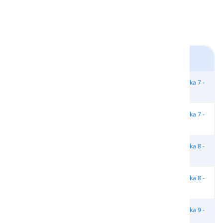
Książka Solutions - Podstawowy
Jednostka 6 -
Jednostka 7 -
Jednostka 7 -
Jednostka 7 -
6H
7A
7B
7C
Jednostka 7 -
Jednostka 7 -
Jednostka 7 -
Jednostka 7 -
7D
7E
7F
7G
Jednostka 7 -
Jednostka 8 -
Jednostka 8 -
Jednostka 8 -
7H
8A
8B
8C
Jednostka 8 -
Jednostka 8 -
Jednostka 8 -
Jednostka 8 -
8D
8E
8F
8G
Jednostka 8 -
Jednostka 9 -
Jednostka 9 -
Jednostka 9 -
8H
9A
9B
9E