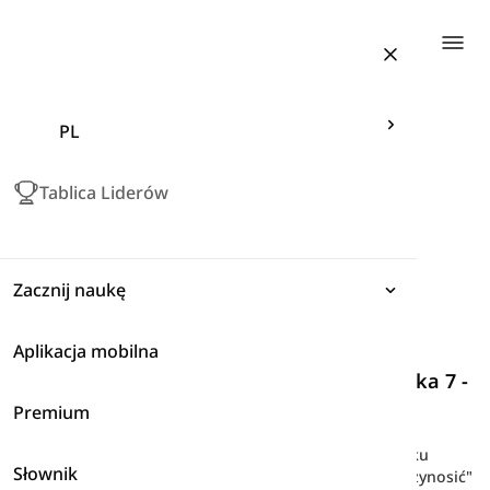
Togg
PL
Tablica Liderów
Zacznij naukę
Aplikacja mobilna
Wyrażenia
Książka Solutions - Podstawowy
-
Jednostka 7 -
7B
Premium
Gramatyka
Tutaj znajdziesz słownictwo z Unit 7 - 7B w podręczniku
Słownik
Słownictwo
Solutions Elementary, takie jak "łapać", "walczyć", "przynosić"