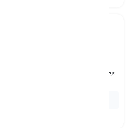
to teach
[
Czasownik
]
to give lessons to students in a university, college,
school, etc.
uczyć, prowadzić zajęcia
Ex:
She
teaches
yoga to promote health and well-
being.