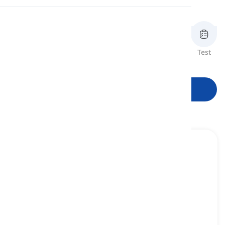
itp.
Wymowa
Czytanie
Przegląd
Fiszki
Pisownia
Test
formy
Zacznij naukę
to bring
[
Czasownik
]