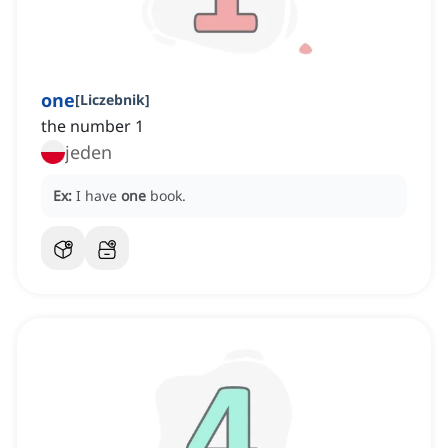
one
[
Liczebnik
]
the number 1
jeden
Ex:
I have
one
book.