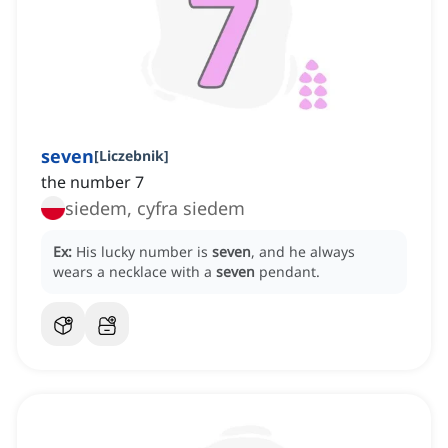
seven
[
Liczebnik
]
the number 7
siedem, cyfra siedem
Ex:
His lucky number is
seven
, and he always
wears a necklace with a
seven
pendant.