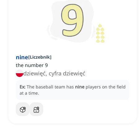
nine
[
Liczebnik
]
the number 9
dziewięć, cyfra dziewięć
Ex:
The baseball team has
nine
players on the field
at a time.