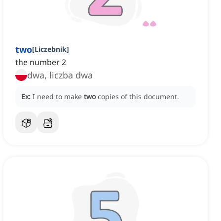
two
[
Liczebnik
]
the number 2
dwa, liczba dwa
Ex:
I need to make
two
copies of this document.