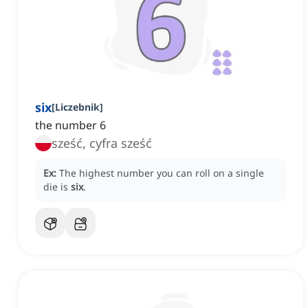
six
[
Liczebnik
]
the number 6
sześć, cyfra sześć
Ex:
The highest number you can roll on a single
die is
six
.