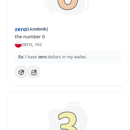
zero
[
Liczebnik
]
the number 0
zero, nic
Ex:
I have
zero
dollars in my wallet.