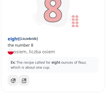
eight
[
Liczebnik
]
the number 8
osiem, liczba osiem
Ex:
The recipe called for
eight
ounces of flour,
which is about one cup.