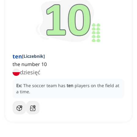
ten
[
Liczebnik
]
the number 10
dziesięć
Ex:
The soccer team has
ten
players on the field at
a time.