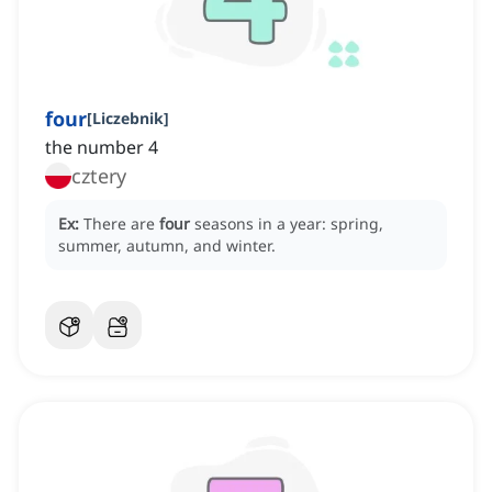
four
[
Liczebnik
]
the number 4
cztery
Ex:
There are
four
seasons in a year: spring,
summer, autumn, and winter.