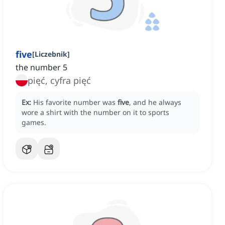
five
[
Liczebnik
]
the number 5
pięć, cyfra pięć
Ex:
His favorite number was
five
, and he always
wore a shirt with the number on it to sports
games.