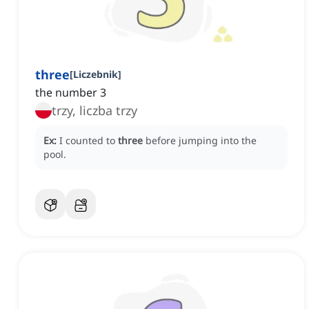
three
[
Liczebnik
]
the number 3
trzy, liczba trzy
Ex:
I counted to
three
before jumping into the
pool.