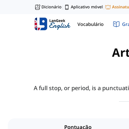
Dicionário
Aplicativo móvel
Assinat
|
|
Vocabulário
Gr
Art
A full stop, or period, is a punctu
Pontuação