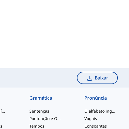
Baixar
Gramática
Pronúncia
palavras de gíria
Sentenças
O alfabeto inglês
Pontuação e Ortografia
Vogais
is
Tempos
Consoantes