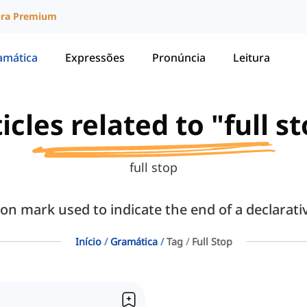
ura Premium
amática
Expressões
Pronúncia
Leitura
icles related to "full s
full stop
ation mark used to indicate the end of a declara
Início
Gramática
Tag
Full Stop