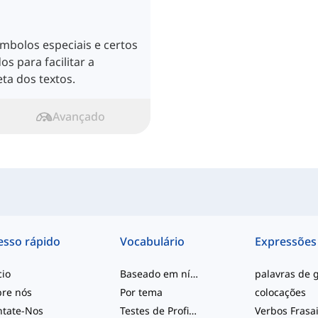
ímbolos especiais e certos
os para facilitar a
ta dos textos.
Avançado
esso rápido
Vocabulário
Expressões
cio
Baseado em nível
bre nós
Por tema
colocações
ntate-Nos
Testes de Proficiência
Verbos Frasa