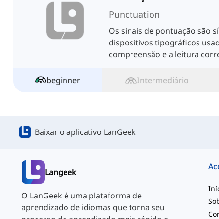
Punctuation
Os sinais de pontuação são s
dispositivos tipográficos usad
compreensão e a leitura corre
beginner
Intermediário
Baixar o aplicativo LanGeek
Ac
Langeek
Iní
O LanGeek é uma plataforma de
So
aprendizado de idiomas que torna seu
Co