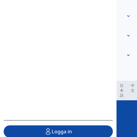
Kontakta oss
Nivåbaserad
Hjälpcenter
Uttryck
Efter ämne
Färdighetstester
slangord
Vanligast
Grammatik
kollokationer
Se mer
...
Partikelverb
Meningar
ordspråk
Uttal
Interpunktion och Stavning
Se mer
...
Tider
Se mer
...
Verb och Röster
Se mer
...
العر
Filipino
فارسی
Indonesia
Deutsch
português
日
中
本
文
語
Copyright © 2020 Langeek Inc.
All Rights Reserved.
Logga in
Integritetspolicy
|
Användarvillkor