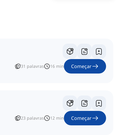
Começar
31
palavras
16
min
Começar
23
palavras
12
min