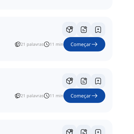
Começar
21
palavras
11
min
Começar
21
palavras
11
min