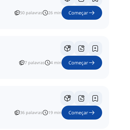
Começar
50
palavras
26
min
Começar
7
palavras
4
min
Começar
36
palavras
19
min