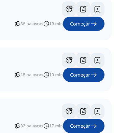
Começar
36
palavras
19
min
Começar
18
palavras
10
min
Começar
32
palavras
17
min