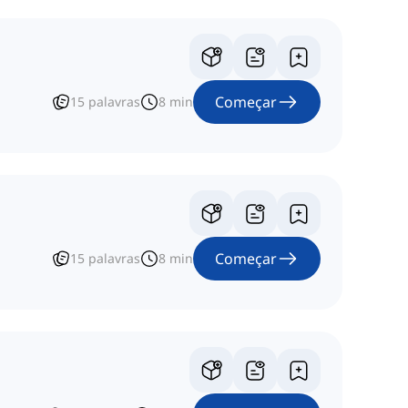
Começar
15
palavras
8
min
Começar
15
palavras
8
min