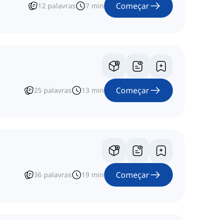
Começar
12
palavras
7
min
Começar
25
palavras
13
min
Começar
36
palavras
19
min