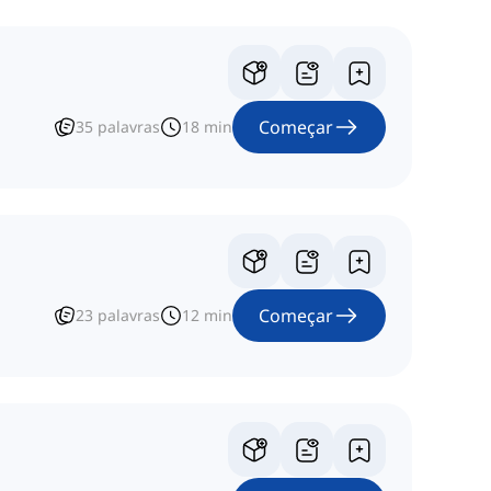
Começar
35
palavras
18
min
Começar
23
palavras
12
min