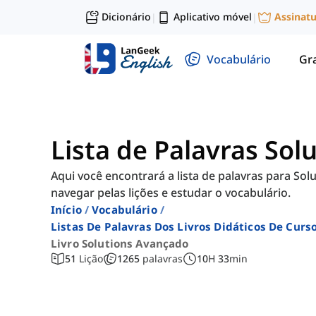
Dicionário
Aplicativo móvel
Assinat
|
|
Vocabulário
Gr
Lista de Palavras So
Aqui você encontrará a lista de palavras para Sol
navegar pelas lições e estudar o vocabulário.
Início
Vocabulário
Listas De Palavras Dos Livros Didáticos De Cur
Livro Solutions Avançado
51
Lição
1265
palavras
10
H
33
min