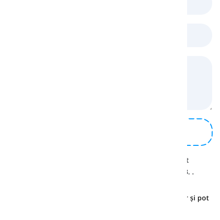
Lectură
Adaugă o captură de ecran
Vă rugăm să rețineți că doar fișierele JPEG și PNG sunt
acceptate și că fișierele nu trebuie să depășească 2MB.
.
Utilizatorii Premium beneficiază de suport prioritar și pot
aștepta timpi de răspuns mai rapizi.