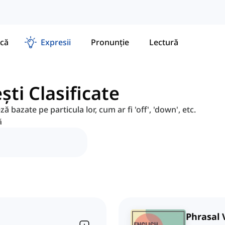
că
Expresii
Pronunție
Lectură
ti Clasificate
ză bazate pe particula lor, cum ar fi 'off', 'down', etc.
ă
Phrasal 