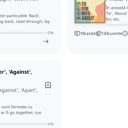
În această 
'To', 'About
țin particulele 'Back',
for, etc.
ring back, read through, lay
0
%
10
Lecție
133
cuvinte
', 'Against',
gainst', 'Apart',
e sunt formate cu
m ar fi go together, run
0
%