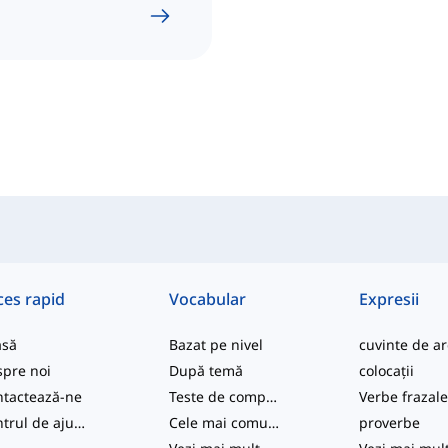
ces rapid
Vocabular
Expresii
asă
Bazat pe nivel
pre noi
După temă
colocații
tactează-ne
Teste de competență
Verbe frazal
Centrul de ajutor
Cele mai comune
proverbe