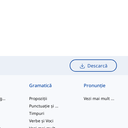
Descarcă
Gramatică
Pronunție
cuvinte de argou
Propoziții
Vezi mai mult
...
Punctuație și Ortografie
e
Timpuri
Verbe și Voci