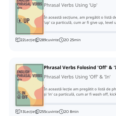
Phrasal Verbs Using 'Up'
În această secțiune, am pregătit o listă 
'up' ca particulă, cum ar fi give up, level u
22
Lecție
289
cuvinte
2
O
25
min
Phrasal Verbs Folosind 'Off' & '
Phrasal Verbs Using 'Off' & 'In'
În această lecție am pregătit o listă de ph
și 'in' ca particulă, cum ar fi wash off, kick 
13
Lecție
255
cuvinte
2
O
8
min