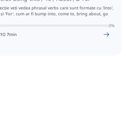
lecție veți vedea phrasal verbs care sunt formate cu 'Into',
' și 'For', cum ar fi bump into, come to, bring about, go
0
%
1
O
7
min