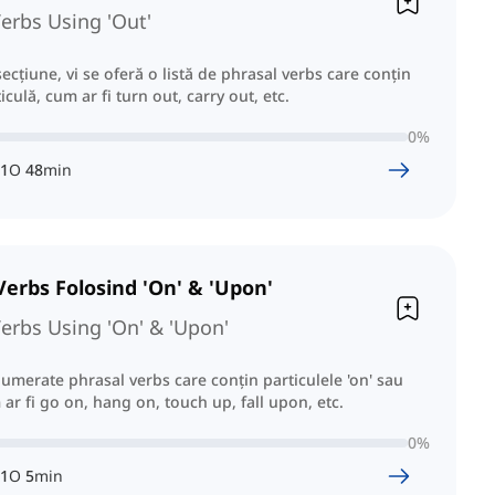
erbs Using 'Out'
secțiune, vi se oferă o listă de phrasal verbs care conțin
ticulă, cum ar fi turn out, carry out, etc.
0
%
1
O
48
min
Verbs Folosind 'On' & 'Upon'
erbs Using 'On' & 'Upon'
numerate phrasal verbs care conțin particulele 'on' sau
 ar fi go on, hang on, touch up, fall upon, etc.
0
%
1
O
5
min