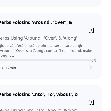
Verbs Folosind 'Around', 'Over', &
erbs Using 'Around', 'Over', & 'Along'
țiune vă oferă o listă de phrasal verbs care conțin
 'Around', 'Over' sau 'Along', cum ar fi roll around, make
long, etc.
0
%
1
O
12
min
erbs Folosind 'Into', 'To', 'About', &
rbs Using 'Into', 'To', 'About', & 'For'