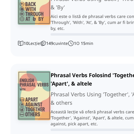
& 'By'
Aici este o listă de phrasal verbs care con
'Through', 'With', 'At', & 'By', cum ar fi b
by, etc.
10
Lecție
149
cuvinte
1
O
15
min
Phrasal Verbs Folosind 'Together
'Apart', & altele
Phrasal Verbs Using 'Together', 'A
& others
Această lecție vă oferă phrasal verbs car
'Together', 'Against', 'Apart', & altele, cu
against, pick apart, etc.