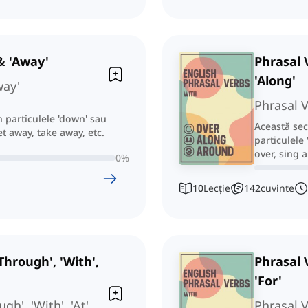
& 'Away'
Phrasal 
'Along'
way'
Phrasal V
n particulele 'down' sau
Această sec
t away, take away, etc.
particulele
over, sing a
0
%
10
Lecție
142
cuvinte
Through', 'With',
Phrasal V
'For'
h', 'With', 'At',
Phrasal Ve