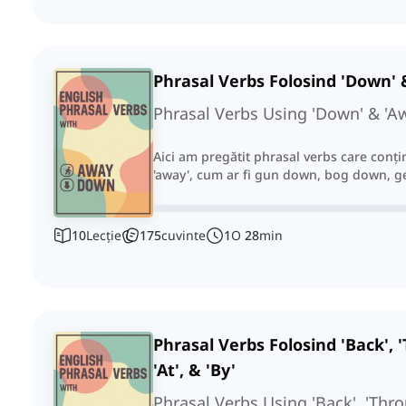
Phrasal Verbs Folosind 'Down' 
Phrasal Verbs Using 'Down' & 'A
Aici am pregătit phrasal verbs care conți
'away', cum ar fi gun down, bog down, ge
10
Lecție
175
cuvinte
1
O
28
min
Phrasal Verbs Folosind 'Back', '
'At', & 'By'
Phrasal Verbs Using 'Back', 'Throug