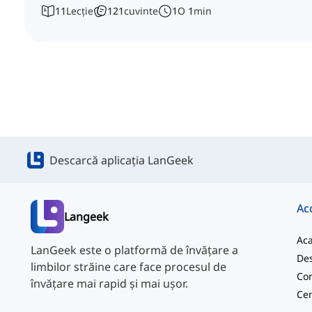
11
Lecție
121
cuvinte
1
O
1
min
Descarcă aplicația LanGeek
Ac
Langeek
Ac
LanGeek este o platformă de învățare a
Des
limbilor străine care face procesul de
Con
învățare mai rapid și mai ușor.