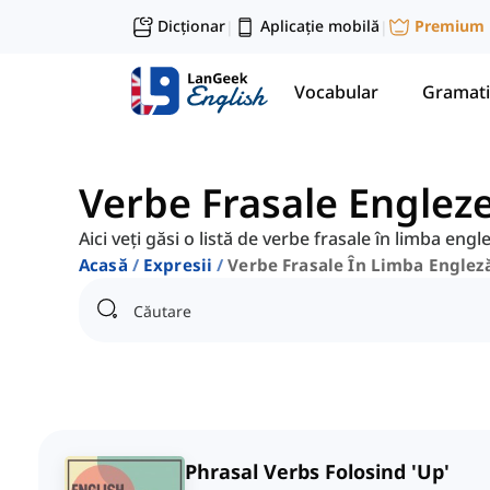
Dicționar
Aplicație mobilă
Premium
|
|
Vocabular
Gramati
Verbe Frasale Englezeș
Aici veți găsi o listă de verbe frasale în limba engle
Acasă
Expresii
Verbe Frasale În Limba Englez
Phrasal Verbs Folosind 'Up'