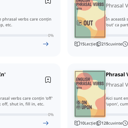
Phrasal V
de phrasal verbs care conțin
În această 
p, etc.
'out' ca par
0
%
15
Lecție
215
cuvinte
In'
Phrasal 
Phrasal V
rasal verbs care conțin 'off'
Aici sunt e
off, shut in, fill in, etc.
'upon', cum
0
%
10
Lecție
128
cuvinte