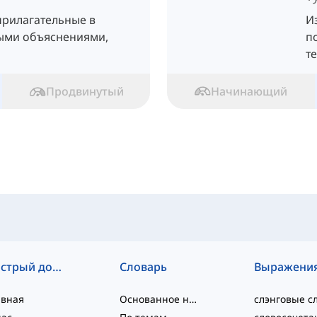
прилагательные в
И
ыми объяснениями,
п
т
Продвинутый
Начинающий
Быстрый доступ
Словарь
Выражени
авная
Основанное на уровне