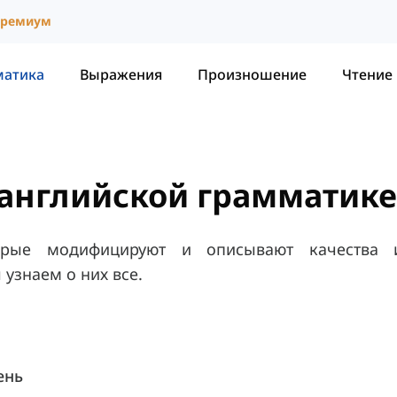
ремиум
матика
Выражения
Произношение
Чтение
 английской грамматике
орые модифицируют и описывают качества и
 узнаем о них все.
ень