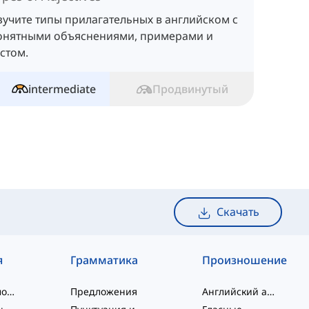
зучите типы прилагательных в английском с
онятными объяснениями, примерами и
естом.
intermediate
Продвинутый
Скачать
я
Грамматика
Произношение
слэнговые слова
Предложения
Английский алфавит