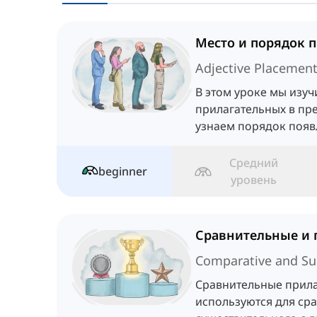
Adjective Placemen
В этом уроке мы изуч
прилагательных в пр
узнаем порядок появ
прилагательных в пр
Средний
beginner
уровень
Comparative and Sup
Сравнительные прил
используются для ср