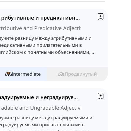
Атрибутивные и предикативные прилагательные
ttributive and Predicative Adjectives
зучите разницу между атрибутивными и
редикативными прилагательными в
нглийском с понятными объяснениями,
римерами и тестом.
intermediate
Продвинутый
Градуируемые и неградуируемые прилагательные
radable and Ungradable Adjectives
зучите разницу между градуируемыми и
еградуируемыми прилагательными в