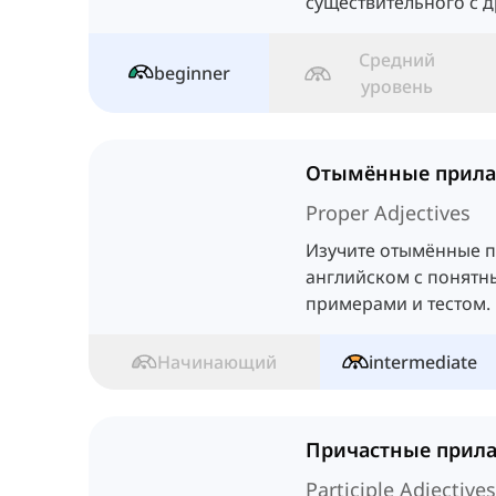
существительного с 
Превосходные прила
для сравнения трех и
Средний
beginner
существительных.
уровень
Отымённые прила
Proper Adjectives
Изучите отымённые п
английском с понятн
примерами и тестом.
Начинающий
intermediate
Причастные прила
Participle Adjectives