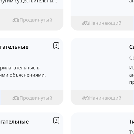
другим существительным.
а
гательные используются
п
ли более
Продвинутый
Начинающий
гательные
С
C
рилагательные в
И
ыми объяснениями,
а
п
Продвинутый
Начинающий
гательные
Т
T