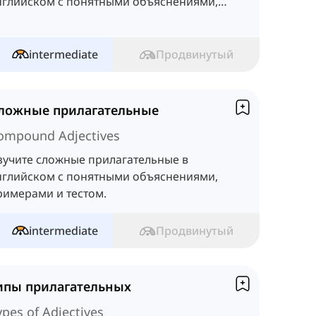
нглийском с понятными объяснениями,
римерами и тестом.
intermediate
Продвинутый
ложные прилагательные
ompound Adjectives
зучите сложные прилагательные в
нглийском с понятными объяснениями,
римерами и тестом.
intermediate
Продвинутый
ипы прилагательных
ypes of Adjectives