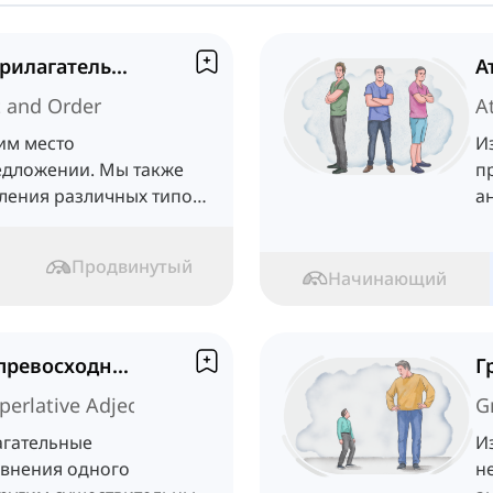
Место и порядок прилагательных
t and Order
A
им место
И
едложении. Мы также
п
ления различных типов
а
едложении.
п
Продвинутый
Начинающий
Сравнительные и превосходные прилагательные
erlative Adjectives
G
агательные
И
авнения одного
н