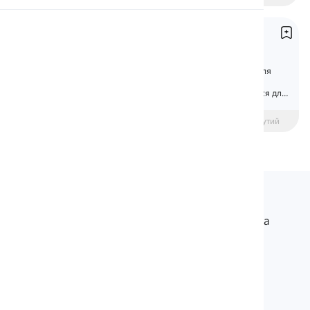
Вимова
Вищий та Найвищий прикметників
Comparative and Superlative Adjectives
Читання
Вищий прикметники використовуються для
порівняння одного іменника з іншим.
Найвищий прикметники використовуються для
порівняння трьох або більше іменників.
beginner
Середній рівень
Просунутий
Langeek
LanGeek – це платформа для вивчення мов, яка
робить процес навчання швидшим і легшим.
info@langeek.co