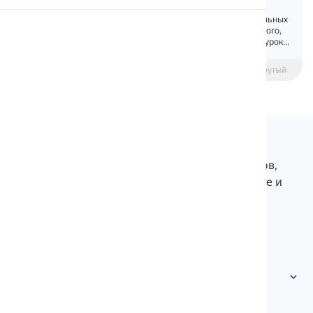
Interrogative Pronouns
В английском языке есть пять вопросительных
Произношение
местоимений. Каждое используется для того,
чтобы задать конкретный вопрос. В этом уроке
мы узнаем больше об этих местоимениях.
Чтение
beginner
Средний уровень
Продвинутый
Langeek
LanGeek — это платформа для изучения языков,
которая делает ваш процесс обучения быстрее и
легче.
info@langeek.co
Быстрый доступ
Главная