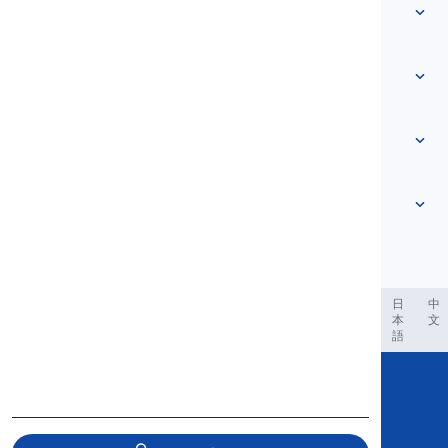
Vocabular
Despre noi
Contactează-ne
Bazat pe nivel
Centrul de ajutor
Expresii
După temă
Teste de competență
cuvinte de argou
Cele mai comune
Gramatică
colocații
Vezi mai mult
...
Verbe frazale
Propoziții
proverbe
Pronunție
Punctuație și Ortografie
Vezi mai mult
...
Timpuri
Vezi mai mult
...
Verbe și Voci
Vezi mai mult
...
العر
Filipino
فارسی
Indonesia
Deutsch
português
日
中
本
文
語
Copyright © 2020 Langeek Inc.
All Rights Reserved.