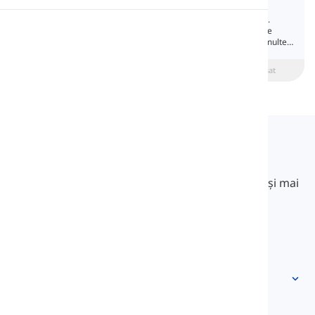
Interrogative Pronouns
Există cinci pronume interogative în engleză.
Pronunție
Fiecare este folosit pentru a pune o întrebare
specifică. În această lecție, vom învăța mai multe
despre aceste pronume.
Lectură
beginner
Intermediar
Avansat
Langeek
LanGeek este o platformă de învățare a limbilor
străine care face procesul de învățare mai rapid și mai
ușor.
info@langeek.co
Acces rapid
Acasă