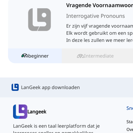
Vragende Voornaamwoo
Interrogative Pronouns
Er zijn vijf vragende voorna
Elk wordt gebruikt om een spe
In deze les zullen we meer le
voornaamwoorden.
beginner
Intermediate
LanGeek app downloaden
Langeek
Sta
LanGeek is een taal leerplatform dat je
Ov