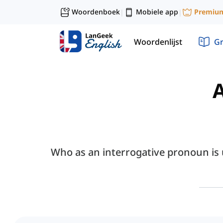
Woordenboek
Mobiele app
Premiu
|
|
Woordenlijst
G
A
Who as an interrogative pronoun is u