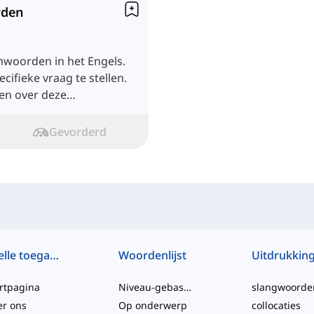
rden
amwoorden in het Engels.
cifieke vraag te stellen.
ren over deze
Gevorderd
Snelle toegang
Woordenlijst
Uitdrukkin
rtpagina
Niveau-gebaseerd
slangwoorde
er ons
Op onderwerp
collocaties