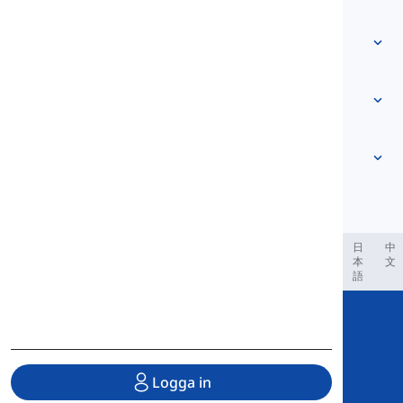
Kontakta oss
Nivåbaserad
Hjälpcenter
Uttryck
Efter ämne
Färdighetstester
slangord
Vanligast
Grammatik
kollokationer
Se mer
...
Partikelverb
Meningar
ordspråk
Uttal
Interpunktion och Stavning
Se mer
...
Tider
Se mer
...
Verb och Röster
Se mer
...
العر
Filipino
فارسی
Indonesia
Deutsch
português
日
中
本
文
語
Copyright © 2020 Langeek Inc.
All Rights Reserved.
Logga in
Integritetspolicy
|
Användarvillkor