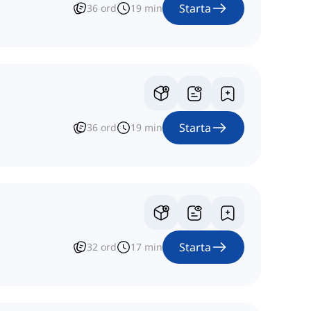
Starta
36
ord
19
min
Starta
36
ord
19
min
Starta
32
ord
17
min