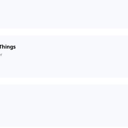
 Things
er