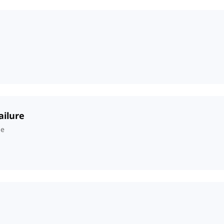
ailure
de