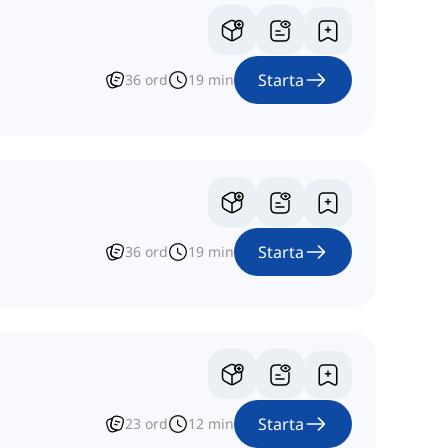
Starta
36
ord
19
min
Starta
36
ord
19
min
Starta
23
ord
12
min