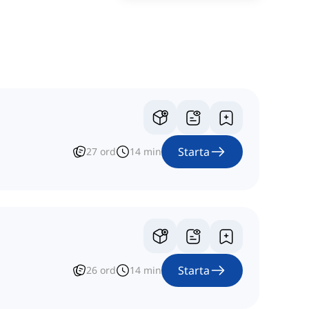
Starta
27
ord
14
min
Starta
26
ord
14
min