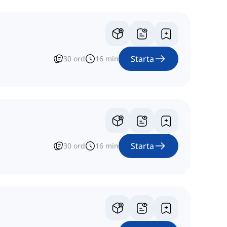
Starta
30
ord
16
min
Starta
30
ord
16
min