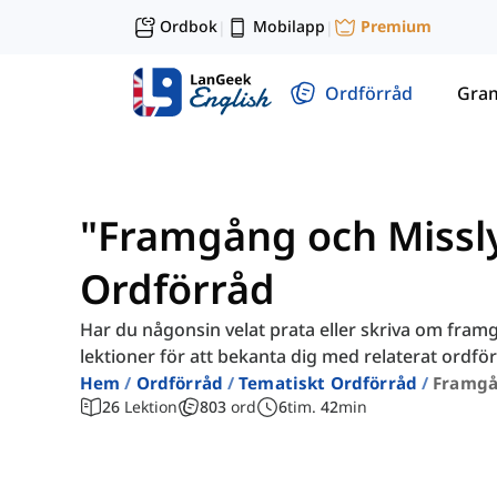
Ordbok
Mobilapp
Premium
|
|
Ordförråd
Gra
"Framgång och Missly
Ordförråd
Har du någonsin velat prata eller skriva om fra
lektioner för att bekanta dig med relaterat ordför
Hem
Ordförråd
Tematiskt Ordförråd
Framgå
26
Lektion
803
ord
6
tim.
42
min