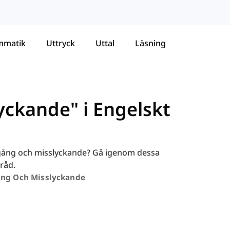
mmatik
Uttryck
Uttal
Läsning
ckande" i Engelskt
mgång och misslyckande? Gå igenom dessa
råd.
ng Och Misslyckande