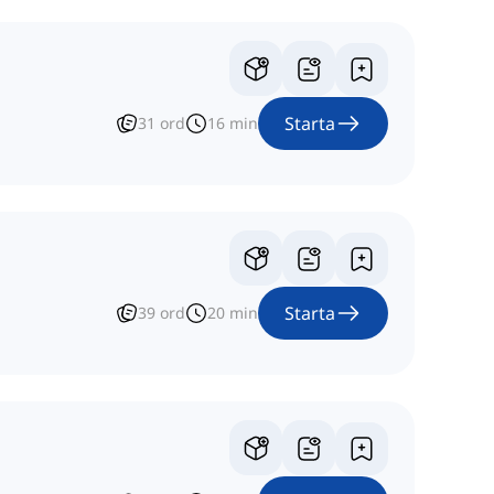
Starta
31
ord
16
min
Starta
39
ord
20
min