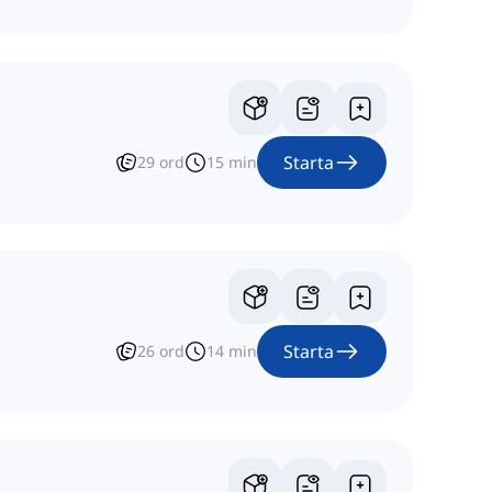
Starta
29
ord
15
min
Starta
26
ord
14
min