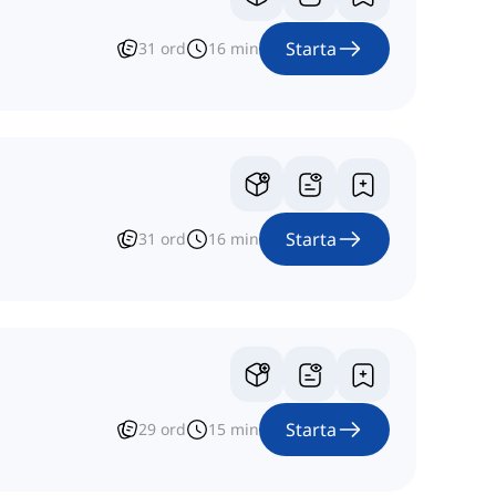
Starta
31
ord
16
min
Starta
31
ord
16
min
Starta
29
ord
15
min