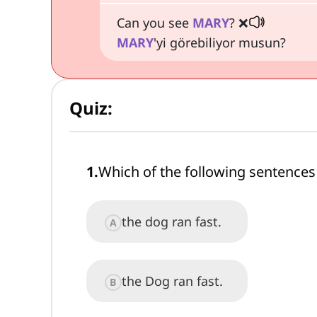
Can you see
MARY
? ❌
MARY
'yi görebiliyor musun?
Quiz:
1
.
Which of the following sentences i
the dog ran fast.
A
the Dog ran fast.
B