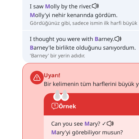
I saw
M
olly by the river.
M
olly'yi nehir kenarında gördüm.
Gördüğünüz gibi, sadece ismin ilk harfi büyük h
I thought you were with
B
arney.
B
arney'le birlikte olduğunu sanıyordum.
'Barney' bir yerin adıdır.
Uyarı!
Bir kelimenin tüm harflerini büyük 
Örnek
Can you see
M
ary? ✓
M
ary'yi görebiliyor musun?