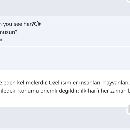
n you see her?
 musun?
r.
de eden kelimelerdir. Özel isimler insanları, hayvanları,
cümledeki konumu önemli değildir; ilk harfi her zaman