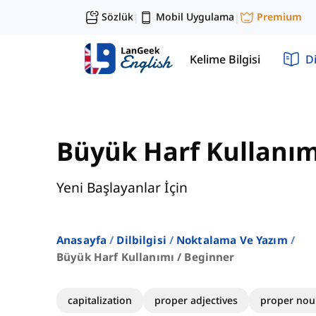
Sözlük
Mobil Uygulama
Premium
|
|
Kelime Bilgisi
Di
Büyük Harf Kullanım
Yeni Başlayanlar İçin
Anasayfa
Dilbilgisi
Noktalama Ve Yazım
Büyük Harf Kullanımı / Beginner
capitalization
proper adjectives
proper nou