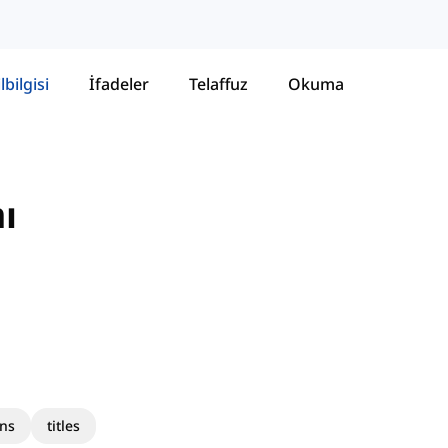
lbilgisi
İfadeler
Telaffuz
Okuma
ı
ns
titles