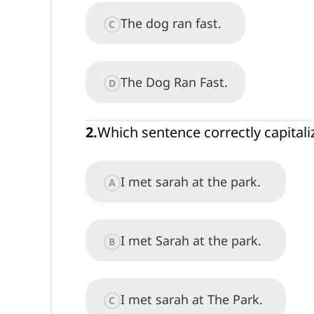
The dog ran fast.
C
The Dog Ran Fast.
D
2
.
Which sentence correctly capital
I met sarah at the park.
A
I met Sarah at the park.
B
I met sarah at The Park.
C