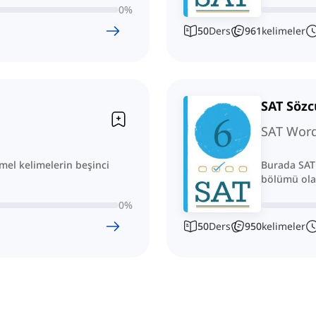
0
%
50
Ders
961
kelimeler
SAT Sözc
SAT Word 
mel kelimelerin beşinci
Burada SAT 
bölümü olan
0
%
50
Ders
950
kelimeler