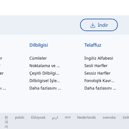
İndir
Dilbilgisi
Telaffuz
er
Cümleler
İngiliz Alfabesi
r
Noktalama ve Yazım
Sesli Harfler
ler
Çeşitli Dilbilgisi Konuları
Sessiz Harfler
Dilbilgisel İşlevler
Fonolojik Kavramlar
Daha fazlasını gör
...
Daha fazlasını gör
...
Daha fazlasını gör
...
한
polski
Ελληνικά
اردو
বাংলা
Nederlands
svenska
češ
국
어