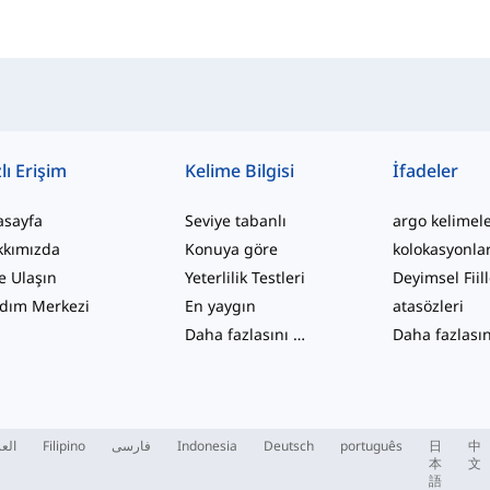
lı Erişim
Kelime Bilgisi
İfadeler
asayfa
Seviye tabanlı
argo kelimel
kkımızda
Konuya göre
kolokasyonla
e Ulaşın
Yeterlilik Testleri
Deyimsel Fiil
dım Merkezi
En yaygın
atasözleri
Daha fazlasını gör
...
العر
Filipino
فارسی
Indonesia
Deutsch
português
日
中
本
文
語