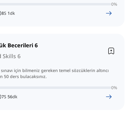
0
%
8
S
1
dk
ük Becerileri 6
Skills 6
sınavı için bilmeniz gereken temel sözcüklerin altıncı
 50 ders bulacaksınız.
0
%
7
S
56
dk