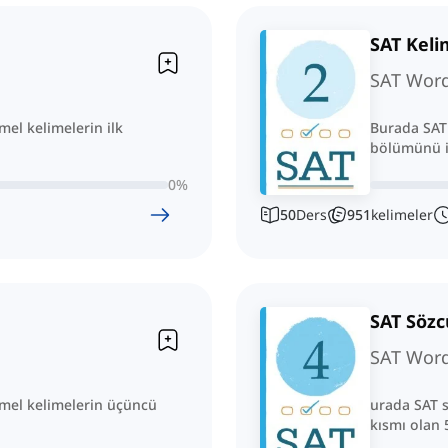
SAT Keli
SAT Word 
mel kelimelerin ilk
Burada SAT 
bölümünü iç
0
%
50
Ders
951
kelimeler
SAT Sözc
SAT Word 
emel kelimelerin üçüncü
urada SAT s
kısmı olan 