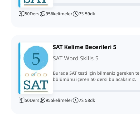
50
Ders
956
kelimeler
7
S
59
dk
SAT Kelime Becerileri 5
SAT Word Skills 5
Burada SAT testi için bilmeniz gereken te
bölümünü içeren 50 dersi bulacaksınız.
50
Ders
955
kelimeler
7
S
58
dk