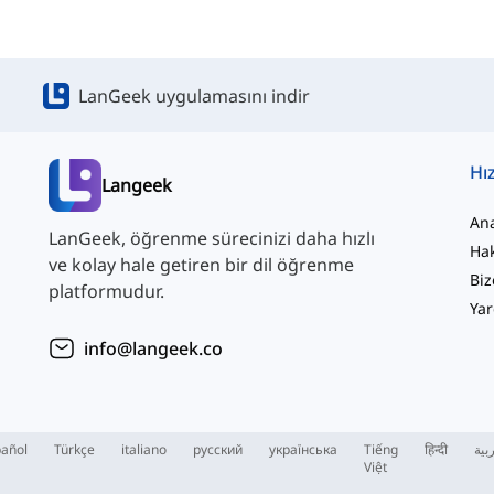
LanGeek uygulamasını indir
Hız
Langeek
An
LanGeek, öğrenme sürecinizi daha hızlı
Ha
ve kolay hale getiren bir dil öğrenme
Biz
platformudur.
Yar
info@langeek.co
añol
Türkçe
italiano
русский
українська
Tiếng
हिन्दी
بية
Việt