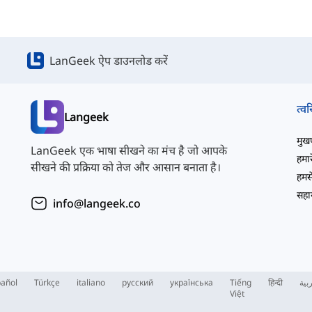
LanGeek ऐप डाउनलोड करें
त्वर
Langeek
मुखपृ
LanGeek एक भाषा सीखने का मंच है जो आपके
हमारे
सीखने की प्रक्रिया को तेज और आसान बनाता है।
हमसे
सहाय
info@langeek.co
añol
Türkçe
italiano
русский
українська
Tiếng
हिन्दी
بية
Việt