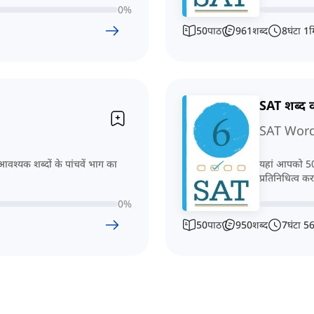
0
%
50
पाठ
961
शब्द
8
घंटा
1
म
SAT शब्द
SAT Word 
वश्यक शब्दों के पांचवें भाग का
यहां आपको 50 
प्रतिनिधित्व करत
0
%
50
पाठ
950
शब्द
7
घंटा
5