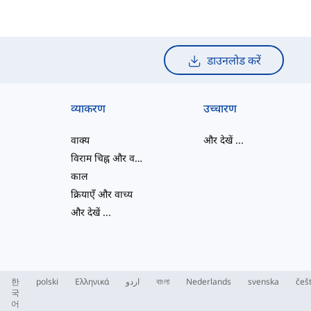
डाउनलोड करें
व्याकरण
उच्चारण
वाक्य
और देखें
...
विराम चिह्न और वर्तनी
काल
क्रियाएँ और वाच्य
और देखें
...
한
polski
Ελληνικά
اردو
বাংলা
Nederlands
svenska
češ
국
어