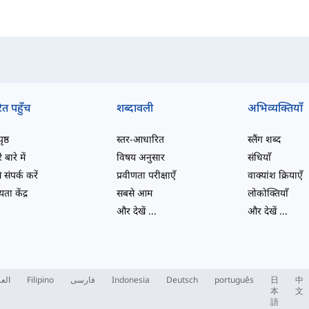
ित पहुँच
शब्दावली
अभिव्यक्तियाँ
ष्ठ
स्तर-आधारित
स्लैंग शब्द
 बारे में
विषय अनुसार
संधियाँ
 संपर्क करें
प्रवीणता परीक्षाएँ
वाक्यांश क्रियाएँ
ता केंद्र
सबसे आम
लोकोक्तियाँ
और देखें
...
और देखें
...
العر
Filipino
فارسی
Indonesia
Deutsch
português
日
中
本
文
語