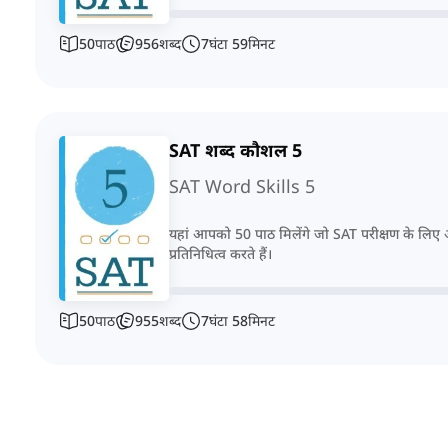
50
पाठ
956
शब्द
7
घंटा
59
मिनट
SAT शब्द कौशल 5
SAT Word Skills 5
यहां आपको 50 पाठ मिलेंगे जो SAT परीक्षण के लिए आ
प्रतिनिधित्व करते हैं।
50
पाठ
955
शब्द
7
घंटा
58
मिनट