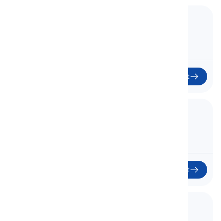
5. Lesson 5
Ders 5
05
Başlat
6. Lesson 6
Ders 6
06
Başlat
7. Lesson 7
Ders 7
07