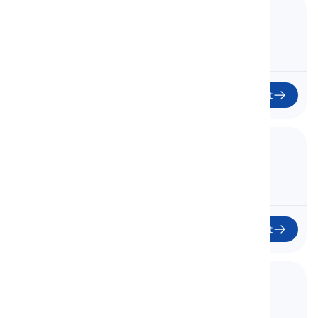
12. Lesson 12
Ders 12
12
Başlat
13. Lesson 13
Ders 13
13
Başlat
14. Lesson 14
Ders 14
14