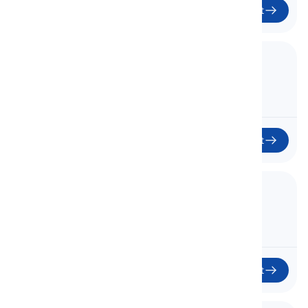
Başlat
10. Lesson 10
Ders 10
10
Başlat
11. Lesson 11
Ders 11
11
Başlat