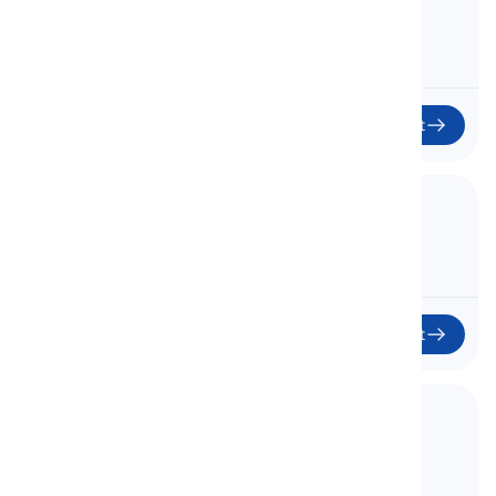
Ders 19
19
Başlat
20. Lesson 20
Ders 20
20
Başlat
21. Lesson 21
Ders 21
21