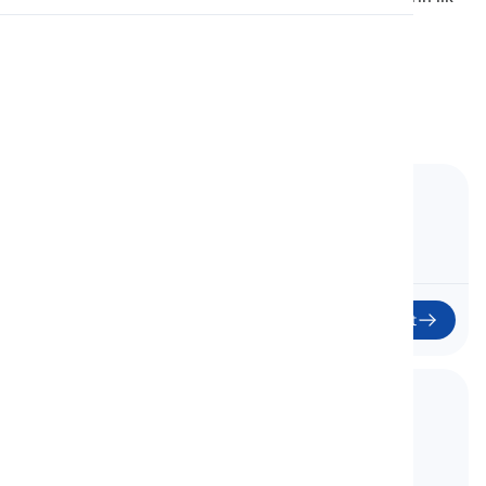
bölümünü içeren 50 dersi bulacaksınız.
50
Ders
939
kelimeler
7
S
50
dk
Telaffuz
Okuma
1. Lesson 1
Ders 1
01
Başlat
2. Lesson 2
Ders 2
02