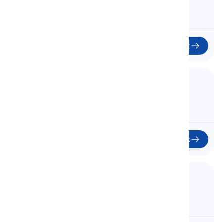
26
Başlat
27. Lesson 27
Ders 27
27
Başlat
28. Lesson 28
Ders 28
28