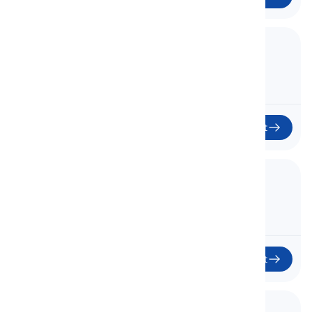
17. Lesson 17
Ders 17
17
Başlat
18. Lesson 18
Ders 18
18
Başlat
19. Lesson 19