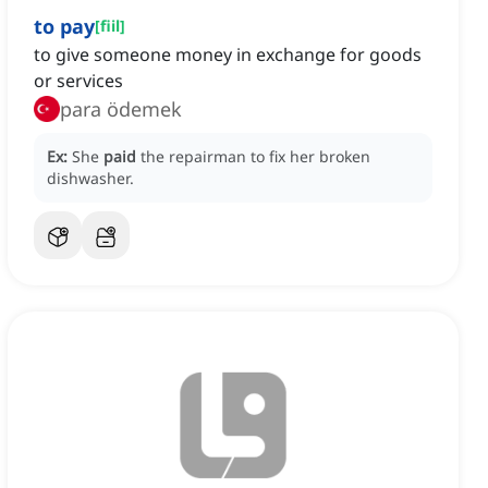
to pay
[
fiil
]
to give someone money in exchange for goods
or services
para ödemek
Ex:
She
paid
the repairman to fix her broken
dishwasher.