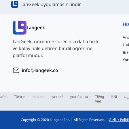
LanGeek uygulamasını indir
Hız
Langeek
An
LanGeek, öğrenme sürecinizi daha hızlı
Ha
ve kolay hale getiren bir dil öğrenme
Biz
platformudur.
Yar
info@langeek.co
añol
Türkçe
italiano
русский
українська
Tiếng
हिन्दी
بية
Việt
Copyright © 2020 Langeek Inc.
|
All Rights Reserved.
|
Gizlilik Politi