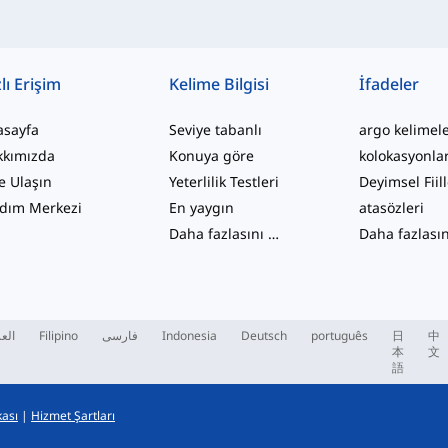
lı Erişim
Kelime Bilgisi
İfadeler
asayfa
Seviye tabanlı
argo kelimel
kkımızda
Konuya göre
kolokasyonla
e Ulaşın
Yeterlilik Testleri
Deyimsel Fiil
dım Merkezi
En yaygın
atasözleri
Daha fazlasını gör
...
العر
Filipino
فارسی
Indonesia
Deutsch
português
日
中
本
文
語
kası
|
Hizmet Şartları