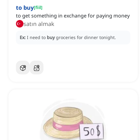
to buy
[
fiil
]
to get something in exchange for paying money
satın almak
Ex:
I need to
buy
groceries for dinner tonight.