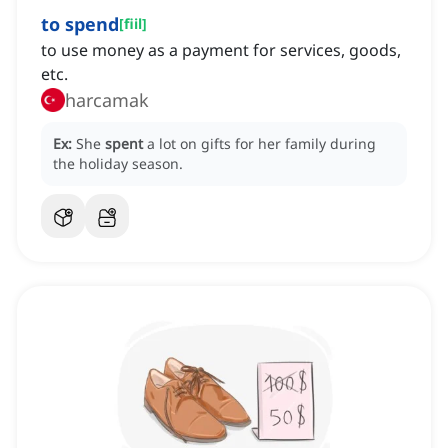
to spend
[
fiil
]
to use money as a payment for services, goods,
etc.
harcamak
Ex:
She
spent
a lot on gifts for her family during
the holiday season.