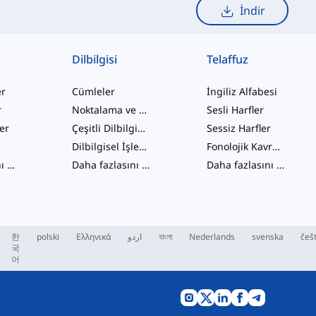
İndir
Dilbilgisi
Telaffuz
er
Cümleler
İngiliz Alfabesi
r
Noktalama ve Yazım
Sesli Harfler
ler
Çeşitli Dilbilgisi Konuları
Sessiz Harfler
Dilbilgisel İşlevler
Fonolojik Kavramlar
Daha fazlasını gör
...
Daha fazlasını gör
...
Daha fazlasını gör
...
한
polski
Ελληνικά
اردو
বাংলা
Nederlands
svenska
češ
국
어