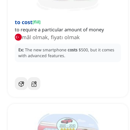
to cost
[
fiil
]
to require a particular amount of money
mâl olmak, fiyatı olmak
Ex:
The new smartphone
costs
$500, but it comes
with advanced features.