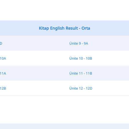
Kitap English Result - Orta
8D
Ünite 9 - 9A
 10A
Ünite 10 - 10B
 11A
Ünite 11 - 11B
 12B
Ünite 12 - 12D