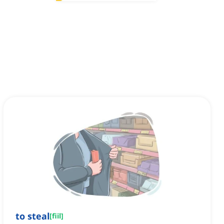
to steal
[
fiil
]