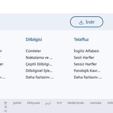
İndir
Dilbilgisi
Telaffuz
er
Cümleler
İngiliz Alfabesi
r
Noktalama ve Yazım
Sesli Harfler
ler
Çeşitli Dilbilgisi Konuları
Sessiz Harfler
Dilbilgisel İşlevler
Fonolojik Kavramlar
Daha fazlasını gör
...
Daha fazlasını gör
...
Daha fazlasını gör
...
한
polski
Ελληνικά
اردو
বাংলা
Nederlands
svenska
češ
국
어