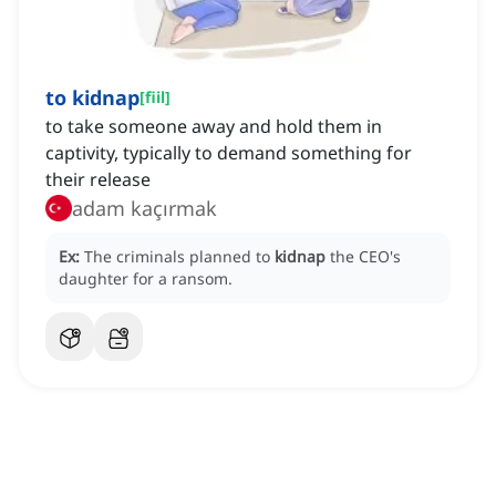
to kidnap
[
fiil
]
to take someone away and hold them in
captivity, typically to demand something for
their release
adam kaçırmak
Ex:
The criminals planned to
kidnap
the CEO's
daughter for a ransom.