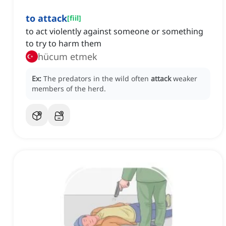
to attack
[
fiil
]
to act violently against someone or something
to try to harm them
hücum etmek
Ex:
The predators in the wild often
attack
weaker
members of the herd.