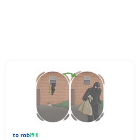
to rob
[
fiil
]