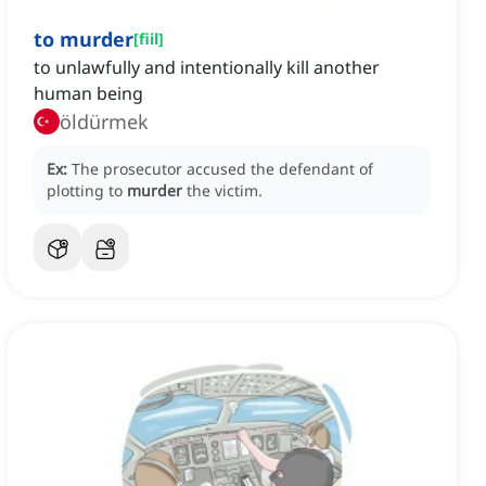
to murder
[
fiil
]
to unlawfully and intentionally kill another
human being
öldürmek
Ex:
The prosecutor accused the defendant of
plotting to
murder
the victim.