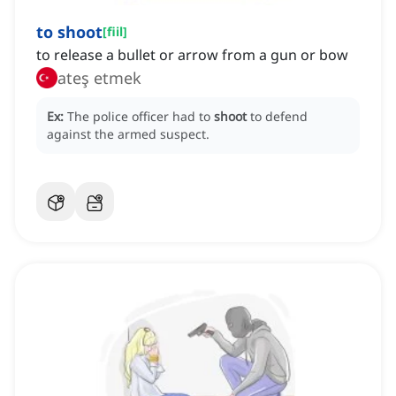
to shoot
[
fiil
]
to release a bullet or arrow from a gun or bow
ateş etmek
Ex:
The police officer had to
shoot
to defend
against the armed suspect.