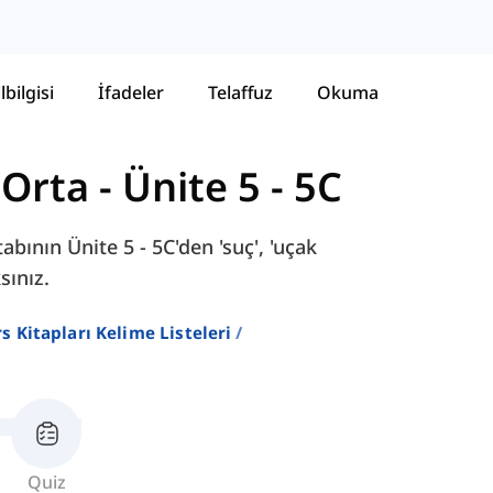
lbilgisi
İfadeler
Telaffuz
Okuma
 Orta
-
Ünite 5 - 5C
bının Ünite 5 - 5C'den 'suç', 'uçak
sınız.
ers Kitapları Kelime Listeleri
Quiz