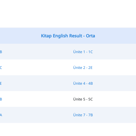
Kitap English Result - Orta
1B
Ünite 1 - 1C
2C
Ünite 2 - 2E
3E
Ünite 4 - 4B
5B
Ünite 5 - 5C
7A
Ünite 7 - 7B