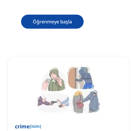
Öğrenmeye başla
crime
[
isim
]