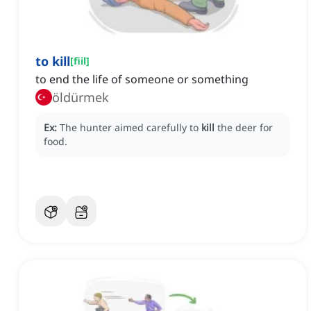
to kill
[
fiil
]
to end the life of someone or something
öldürmek
Ex:
The hunter aimed carefully to
kill
the deer for
food.