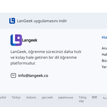
LanGeek uygulamasını indir
Hız
Langeek
An
LanGeek, öğrenme sürecinizi daha hızlı
Ha
ve kolay hale getiren bir dil öğrenme
Biz
platformudur.
Yar
info@langeek.co
añol
Türkçe
italiano
русский
українська
Tiếng
हिन्दी
بية
Việt