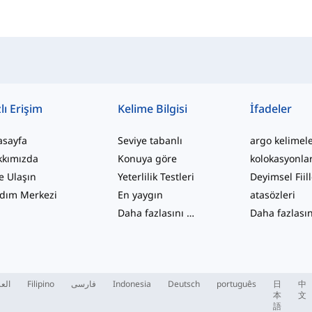
lı Erişim
Kelime Bilgisi
İfadeler
asayfa
Seviye tabanlı
argo kelimel
kkımızda
Konuya göre
kolokasyonla
e Ulaşın
Yeterlilik Testleri
Deyimsel Fiil
dım Merkezi
En yaygın
atasözleri
Daha fazlasını gör
...
العر
Filipino
فارسی
Indonesia
Deutsch
português
日
中
本
文
語