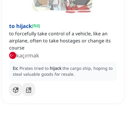
to hijack
[
fiil
]
to forcefully take control of a vehicle, like an
airplane, often to take hostages or change its
course
kaçırmak
Ex:
Pirates tried to
hijack
the cargo ship, hoping to
steal valuable goods for resale.