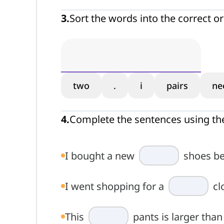
3
.
Sort the words into the correct o
two
.
i
pairs
ne
4
.
Complete the sentences using th
I bought a new
shoes be
I went shopping for a
cl
This
pants is larger than 