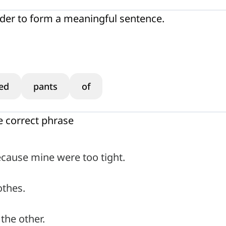
rder to form a meaningful sentence.
ed
pants
of
e correct phrase
cause mine were too tight.
othes.
the other.