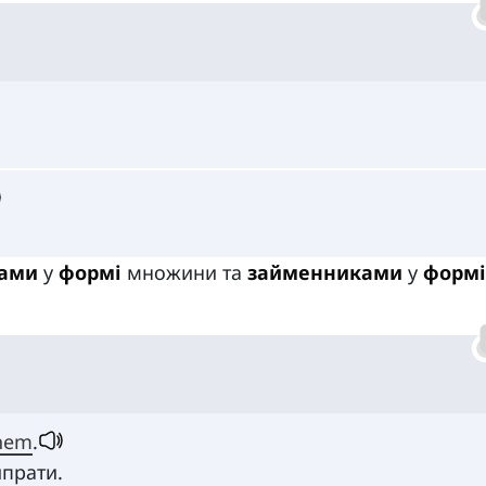
вами
у
формі
множини та
займенниками
у
формі
hem
.
прати.