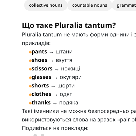
collective nouns
countable nouns
grammat
Що таке Pluralia tantum?
Pluralia tantum не мають форми однини і
прикладів:
pants
→ штани
shoes
→ взуття
scissors
→ ножиці
glasses
→ окуляри
shorts
→ шорти
clothes
→ одяг
thanks
→ подяка
Такі іменники не можна безпосередньо ра
використовуються слова на зразок «pair o
Подивіться на приклади: