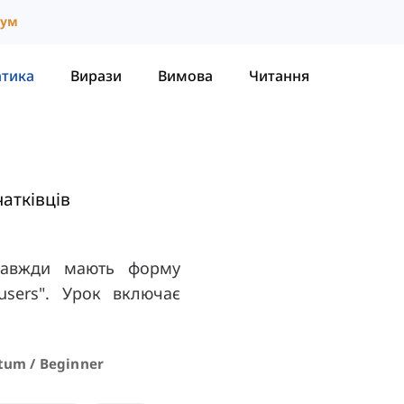
іум
атика
Вирази
Вимова
Читання
атківців
и завжди мають форму
users". Урок включає
ntum / Beginner