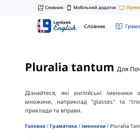
Словник
Мобільний додаток
Прем
|
|
Словник
Грам
Pluralia tantum
Для Поч
Дізнайтеся, які англійські іменник
множини, наприклад "glasses" та "tro
приклади та вправи.
Головна
Граматика
Іменники
Pluralia Ta