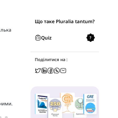
Що таке Pluralia tantum?
ілька
Quiz
?
Поділитися на :
аними.