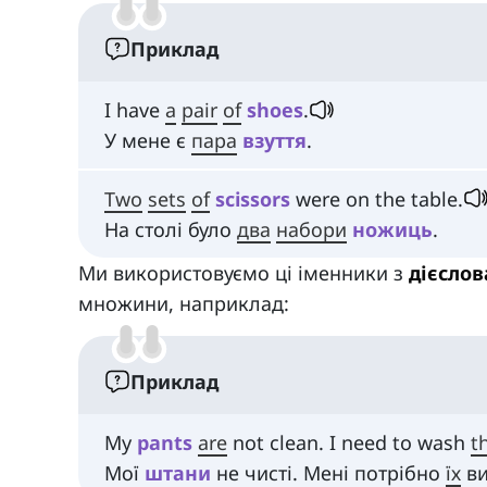
Приклад
I have
a
pair
of
shoes
.
У мене є
пара
взуття
.
Two
sets
of
scissors
were on the table.
На столі було
два
набори
ножиць
.
Ми використовуємо ці іменники з
дієсло
множини, наприклад:
Приклад
My
pants
are
not clean. I need to wash
t
Мої
штани
не чисті. Мені потрібно
їх
ви