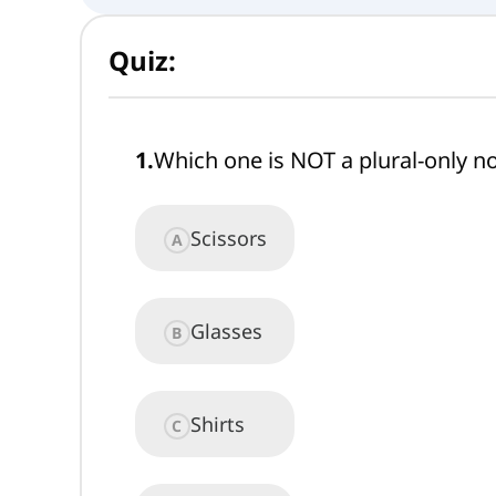
Quiz:
1
.
Which one is NOT a plural-only n
Scissors
A
Glasses
B
Shirts
C