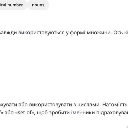
ical number
nouns
 завжди використовуються у формі множини. Ось к
хувати або використовувати з числами. Натомість
f» або «set of», щоб зробити іменники підраховув