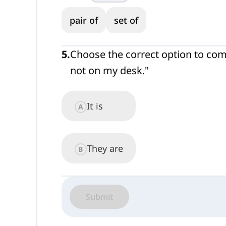
pair of
set of
5
.
Choose the correct option to comp
not on my desk."
It is
A
They are
B
Submit