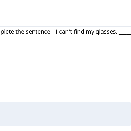
lete the sentence: "I can't find my glasses.
___
_