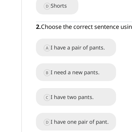
Shorts
D
2
.
Choose the correct sentence usin
I have a pair of pants.
A
I need a new pants.
B
I have two pants.
C
I have one pair of pant.
D