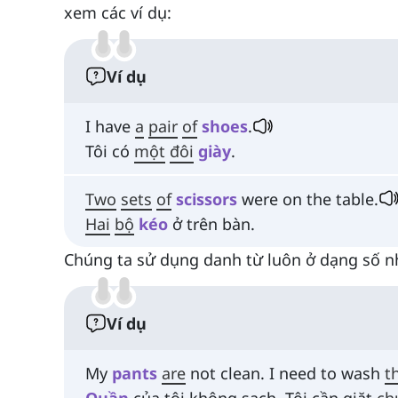
xem các ví dụ:
Ví dụ
I have
a
pair
of
shoes
.
Tôi có
một
đôi
giày
.
Two
sets
of
scissors
were on the table.
Hai
bộ
kéo
ở trên bàn.
Chúng ta sử dụng danh từ luôn ở dạng số nhi
Ví dụ
My
pants
are
not clean. I need to wash
t
Quần
của tôi không sạch. Tôi cần giặt
ch