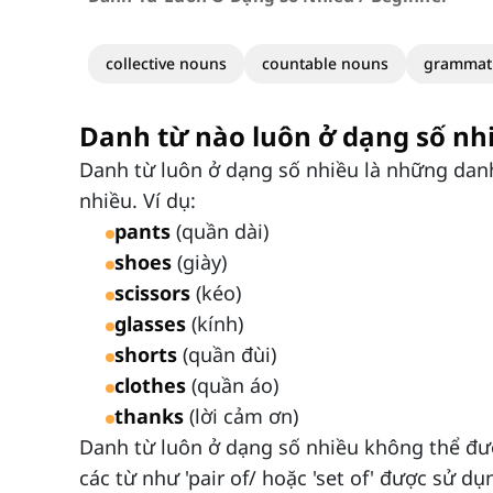
collective nouns
countable nouns
grammat
Danh từ nào luôn ở dạng số nh
Danh từ luôn ở dạng số nhiều là những dan
nhiều. Ví dụ:
pants
(quần dài)
shoes
(giày)
scissors
(kéo)
glasses
(kính)
shorts
(quần đùi)
clothes
(quần áo)
thanks
(lời cảm ơn)
Danh từ luôn ở dạng số nhiều không thể đượ
các từ như 'pair of/ hoặc 'set of' được sử 