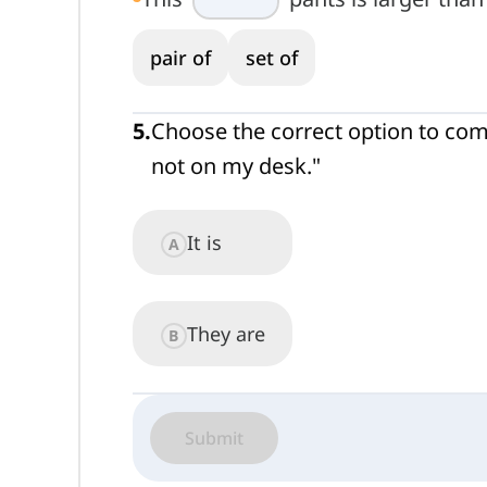
pair of
set of
5
.
Choose the correct option to comp
not on my desk."
It is
A
They are
B
Submit