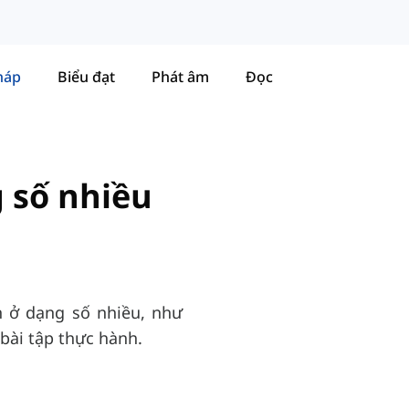
háp
Biểu đạt
Phát âm
Đọc
 số nhiều
n ở dạng số nhiều, như
à bài tập thực hành.