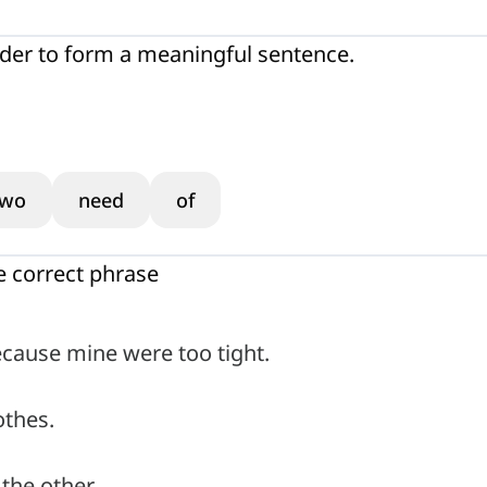
rder to form a meaningful sentence.
two
need
of
e correct phrase
cause mine were too tight.
othes.
the other.