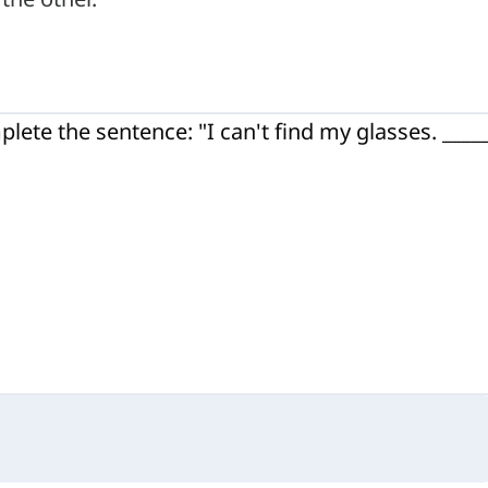
lete the sentence: "I can't find my glasses.
___
_