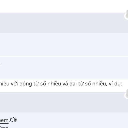
ều với động từ số nhiều và đại từ số nhiều, ví dụ:
hem
.
úng
.