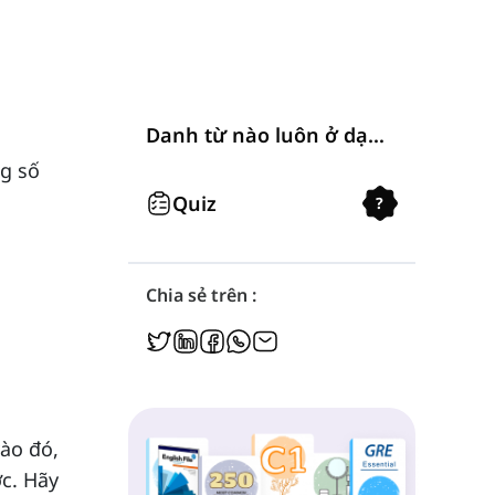
Danh từ nào luôn ở dạng số nhiều?
ng số
Quiz
?
Chia sẻ trên :
ào đó,
ợc. Hãy