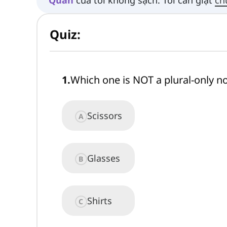
Quiz:
1
.
Which one is NOT a plural-only n
Scissors
A
Glasses
B
Shirts
C