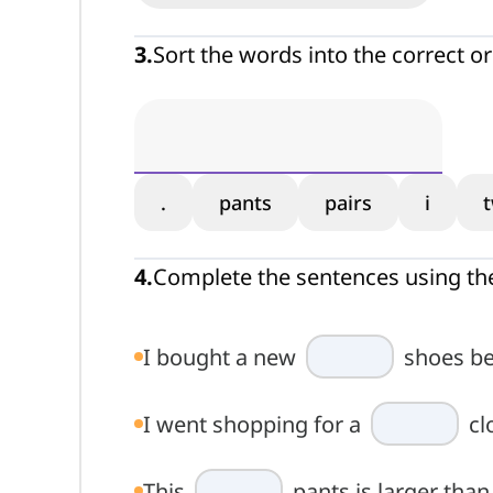
3
.
Sort the words into the correct o
.
pants
pairs
i
4
.
Complete the sentences using th
I bought a new
shoes be
I went shopping for a
cl
This
pants is larger than 