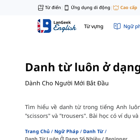
Từ điển
Ứng dụng di động
Cao cấp
|
|
Từ vựng
Ngữ p
Danh từ luôn ở dạng
Dành Cho Người Mới Bắt Đầu
Tìm hiểu về danh từ trong tiếng Anh luô
"scissors" và "trousers". Bài học có ví dụ v
Trang Chủ
Ngữ Pháp
Danh Từ
Danh Từ Luôn Ở Dạng Số Nhiều / Beginner