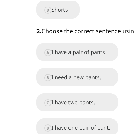
Shorts
D
2
.
Choose the correct sentence usin
I have a pair of pants.
A
I need a new pants.
B
I have two pants.
C
I have one pair of pant.
D