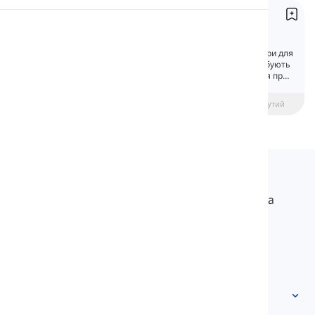
Артиклі
Вимова
Articles
Артиклі використовуються як модифікатори для
іменників. Однак деякі іменники не потребують
Читання
модифікації. На цьому уроці ми дізнаємося про
них.
beginner
Середній рівень
Просунутий
Langeek
LanGeek – це платформа для вивчення мов, яка
робить процес навчання швидшим і легшим.
info@langeek.co
Швидкий доступ