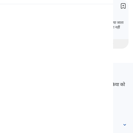
अनुच्छेद
उच्चारण
Articles
संज्ञाओं के लिए संशोधक के रूप में अनुच्छेद का उपयोग किया जाता
है। हालाँकि, कुछ संज्ञाओं को संशोधित करने की आवश्यकता नहीं
पढ़ाई
होती है। इस पाठ में, हम उनके बारे में जानेंगे।
beginner
मध्यवर्ती
उन्नत
Langeek
LanGeek एक भाषा सीखने का मंच है जो आपके सीखने की प्रक्रिया को
तेज और आसान बनाता है।
info@langeek.co
त्वरित पहुँच