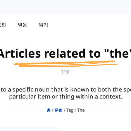
표현
발음
읽기
Articles related to "the
the
r to a specific noun that is known to both the spe
particular item or thing within a context.
홈
문법
Tag
The