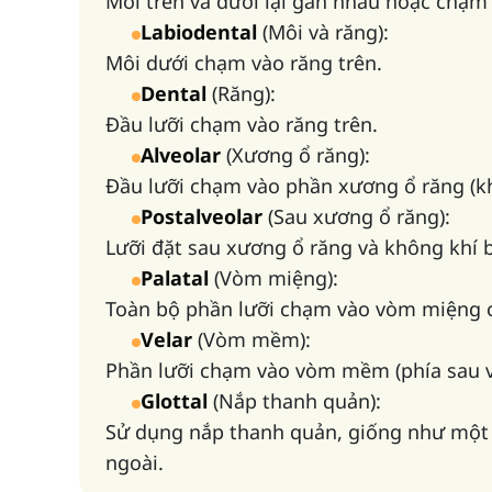
Môi trên và dưới lại gần nhau hoặc chạm
Labiodental
(Môi và răng):
Môi dưới chạm vào răng trên.
Dental
(Răng):
Đầu lưỡi chạm vào răng trên.
Alveolar
(Xương ổ răng):
Đầu lưỡi chạm vào phần xương ổ răng (khu
Postalveolar
(Sau xương ổ răng):
Lưỡi đặt sau xương ổ răng và không khí b
Palatal
(Vòm miệng):
Toàn bộ phần lưỡi chạm vào vòm miệng 
Velar
(Vòm mềm):
Phần lưỡi chạm vào vòm mềm (phía sau 
Glottal
(Nắp thanh quản):
Sử dụng nắp thanh quản, giống như một 
ngoài.