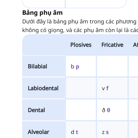
Bảng phụ âm
Dưới đây là bảng phụ âm trong các phương 
không có giọng, và các phụ âm còn lại là cá
Plosives
Fricative
Af
Bilabial
b
p
Labiodental
v
f
Dental
ð
θ
Alveolar
d
t
z
s