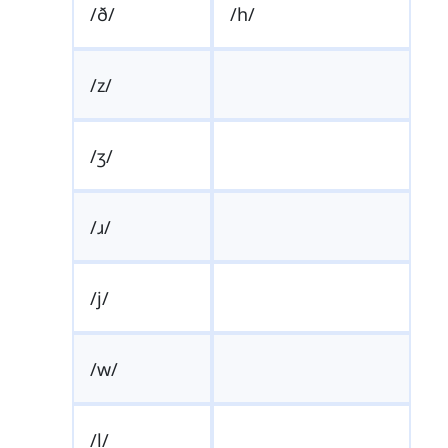
/ð/
/h/
/z/
/ʒ/
/ɹ/
/j/
/w/
/l/