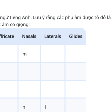
ngữ tiếng Anh. Lưu ý rằng các phụ âm được tô đỏ là
c âm có giọng:
fricate
Nasals
Laterals
Glides
m
n
l