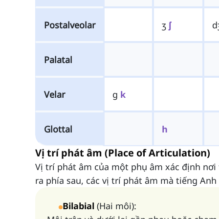
Postalveolar
ʒ
ʃ
d
Palatal
Velar
g
k
Glottal
h
Vị trí phát âm (Place of Articulation)
Vị trí phát âm của một phụ âm xác định nơi
ra phía sau, các vị trí phát âm mà tiếng Anh
Bilabial
(Hai môi):