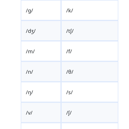
/g/
/k/
/dʒ/
/tʃ/
/m/
/f/
/n/
/θ/
/ŋ/
/s/
/v/
/ʃ/