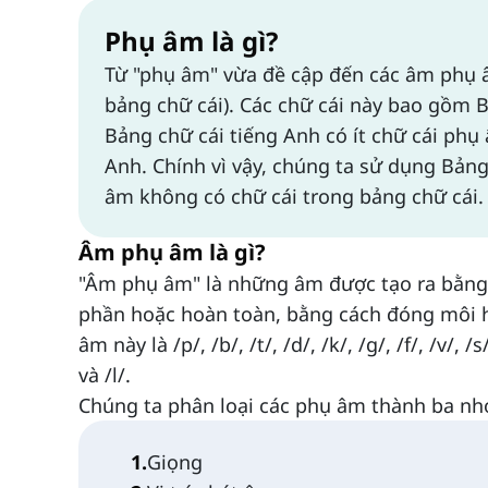
Phụ âm là gì?
Từ "phụ âm" vừa đề cập đến các âm phụ â
bảng chữ cái). Các chữ cái này bao gồm B, C, 
Bảng chữ cái tiếng Anh có ít chữ cái ph
Anh. Chính vì vậy, chúng ta sử dụng Bảng
âm không có chữ cái trong bảng chữ cái.
Âm phụ âm là gì?
"Âm phụ âm" là những âm được tạo ra bằng 
phần hoặc hoàn toàn, bằng cách đóng môi h
âm này là /p/, /b/, /t/, /d/, /k/, /g/, /f/, /v/, /s/,
và /l/.
Chúng ta phân loại các phụ âm thành ba n
1
.
Giọng