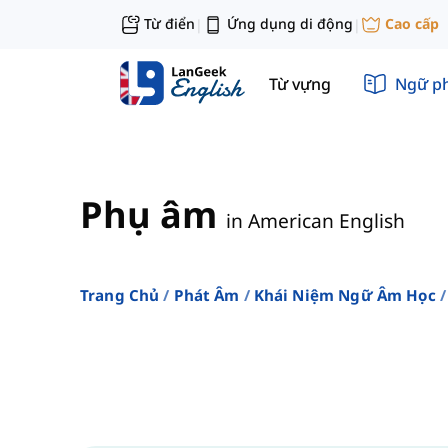
Từ điển
Ứng dụng di động
Cao cấp
|
|
Từ vựng
Ngữ p
Phụ âm
in American English
Trang Chủ
Phát Âm
Khái Niệm Ngữ Âm Học