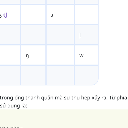
ʒ
tʃ
ɹ
j
ŋ
w
 trong ống thanh quản mà sự thu hẹp xảy ra. Từ phía
 sử dụng là: