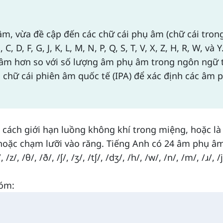
m, vừa đề cập đến các chữ cái phụ âm (chữ cái tron
D, F, G, J, K, L, M, N, P, Q, S, T, V, X, Z, H, R, W, và Y
ụ âm hơn so với số lượng âm phụ âm trong ngôn ngữ 
 chữ cái phiên âm quốc tế (IPA) để xác định các âm 
cách giới hạn luồng không khí trong miệng, hoặc là
oặc chạm lưỡi vào răng. Tiếng Anh có 24 âm phụ âm
 /z/, /θ/, /ð/, /ʃ/, /ʒ/, /tʃ/, /dʒ/, /h/, /w/, /n/, /m/, /ɹ/, /j
hóm: