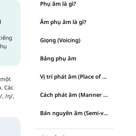
Phụ âm là gì?
g
Âm phụ âm là gì?
.
tiếng
Giọng (Voicing)
phụ
Bảng phụ âm
Vị trí phát âm (Place of Articulation)
 một
. Các
Cách phát âm (Manner of Articulation)
/, /ŋ/,
Bán nguyên âm (Semi-vowels)