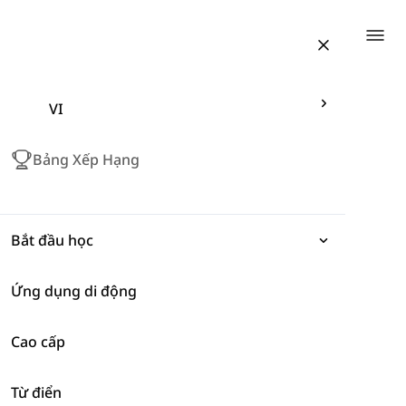
Togg
VI
Bảng Xếp Hạng
Bắt đầu học
Ứng dụng di động
Biểu đạt
Cao cấp
Ngữ pháp
Động vật
Từ điển
Từ vựng