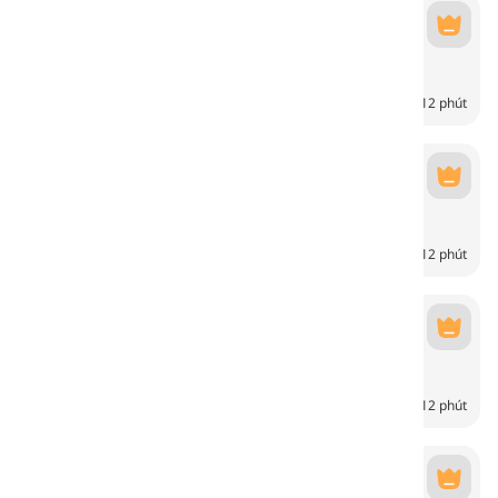
Thú cưng
Pets
6
CH
12 phút
Động vật biển
Sea Animals
6
CH
12 phút
Chim
Birds
6
CH
12 phút
Côn trùng