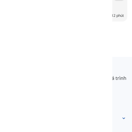
Insects
6
CH
12 phút
Langeek
LanGeek là một nền tảng học ngôn ngữ giúp quá trình
học của bạn nhanh hơn và dễ dàng hơn.
info@langeek.co
Truy cập nhanh
Trang chủ