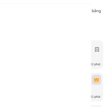
Phát âm
Tìm hiểu về động vật, chúng ăn gì và sống ở đâu bằng
tiếng Anh đơn giản.
Đọc
Động vật trang trại
Farm Animals
6
CH
12 phút
Động Vật Hoang Dã
Wild Animals
6
CH
12 phút