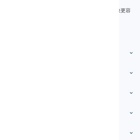
LanGeek是一个语言学习平台，让你的学习过程更快更容
易。
info@langeek.co
快速访问
主页
词汇
关于我们
联系我们
基于级别
帮助中心
表达
按主题分类
能力测试
俚语词汇
最常用
语法
搭配词
查看更多
...
短语动词
句子
谚语
发音
标点和拼写
查看更多
...