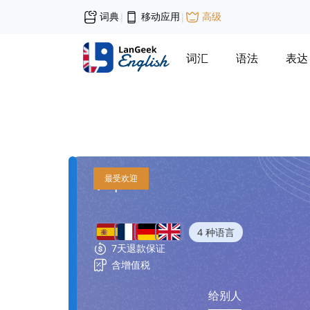
词典
移动应用
高级
|
|
词汇
语法
表达
1 年
最受欢迎
4 种语言
7天退款保证
含增值税
给别人