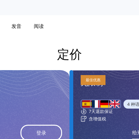
发音
阅读
定价
无限制
最佳优惠
4 种
7天退款保证
含增值税
给
登录