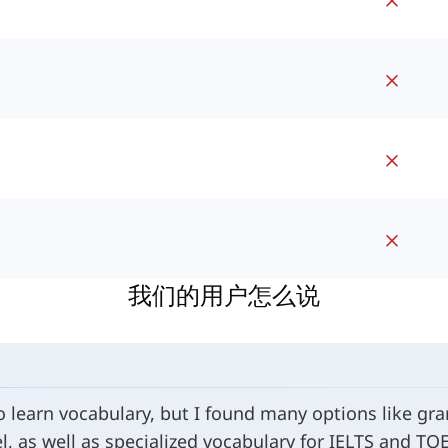
我们的用户怎么说
to learn vocabulary, but I found many options like g
l, as well as specialized vocabulary for IELTS and TO