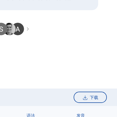
its creation and development, and we
下载
语法
发音