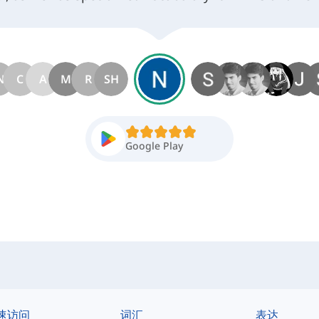
s great app. Thanks to everyone who contributed to 
N
C
A
M
R
SH
Google Play
速访问
词汇
表达