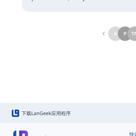
everything I wanted and more in the thi
look forward to new updates.
A
P
T
下载LanGeek应用程序
快