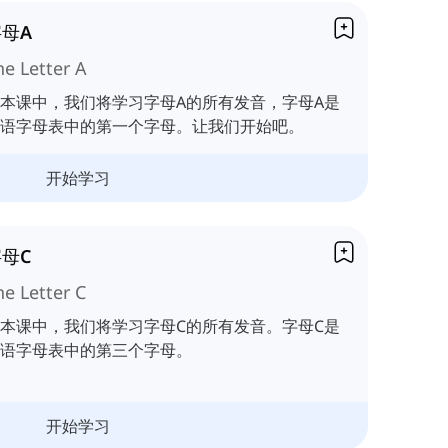
母A
he Letter A
本课中，我们将学习字母A的所有发音，字母A是
语字母表中的第一个字母。让我们开始吧。
开始学习
母C
he Letter C
本课中，我们将学习字母C的所有发音。字母C是
语字母表中的第三个字母。
开始学习