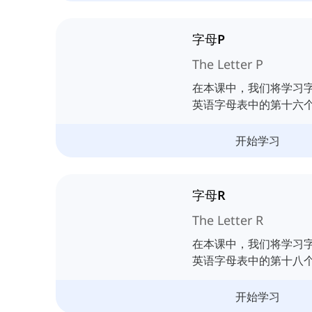
字母P
The Letter P
在本课中，我们将学习字
英语字母表中的第十六
开始学习
字母R
The Letter R
在本课中，我们将学习字
英语字母表中的第十八
开始学习