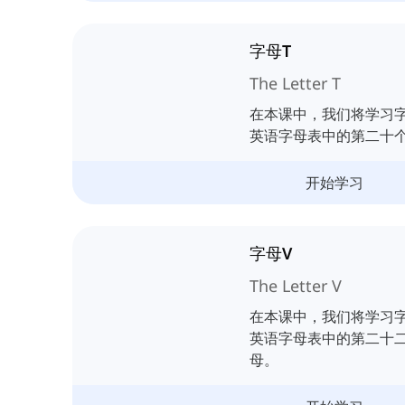
字母T
The Letter T
在本课中，我们将学习字
英语字母表中的第二十
开始学习
字母V
The Letter V
在本课中，我们将学习字
英语字母表中的第二十
母。