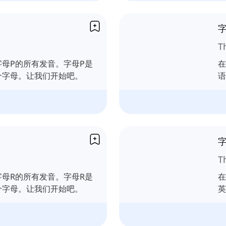
T
母P的所有发音。字母P是
在
个字母。让我们开始吧。
语
字
T
母R的所有发音。字母R是
在
个字母。让我们开始吧。
英