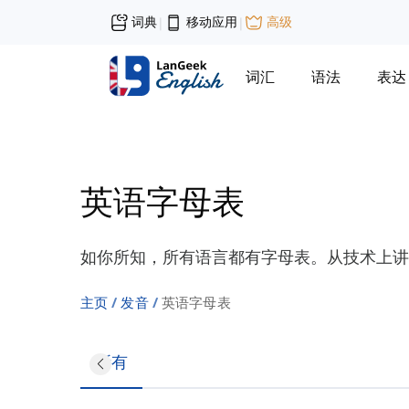
词典
移动应用
高级
|
|
词汇
语法
表达
英语字母表
如你所知，所有语言都有字母表。从技术上讲
主页
发音
英语字母表
所有