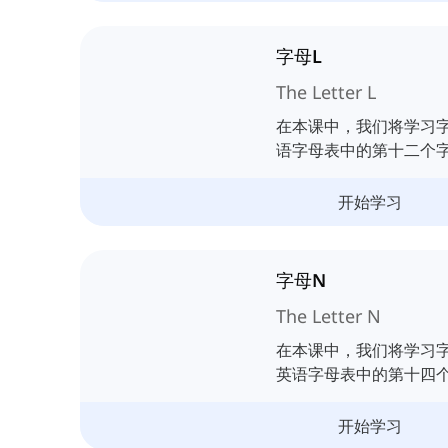
字母L
The Letter L
在本课中，我们将学习字
语字母表中的第十二个
开始学习
字母N
The Letter N
在本课中，我们将学习
英语字母表中的第十四
开始学习