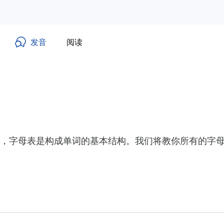
发音
阅读
，字母表是构成单词的基本结构。我们将教你所有的字