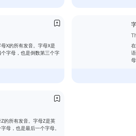
字
T
母X的所有发音。字母X是
在
四个字母，也是倒数第三个字
语
母
Z的所有发音。字母Z是英
个字母，也是最后一个字母。