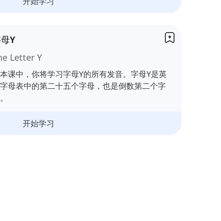
开始学习
母Y
he Letter Y
本课中，你将学习字母Y的所有发音。字母Y是英
字母表中的第二十五个字母，也是倒数第二个字
。
开始学习