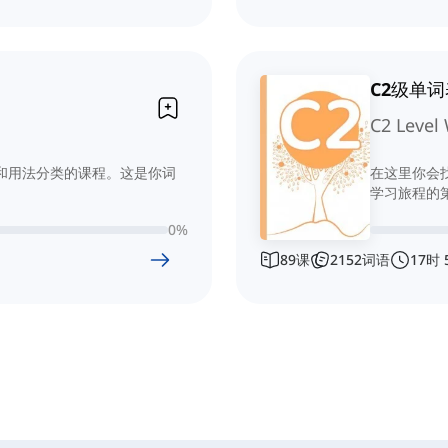
C2级单词
C2 Level 
度和用法分类的课程。这是你词
在这里你会
学习旅程的
0
%
89
课
2152
词语
17
时