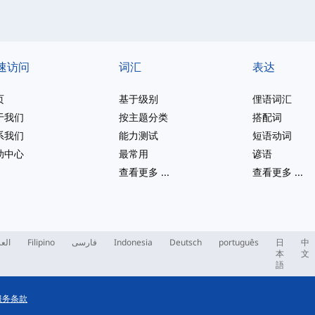
速访问
词汇
表达
页
基于级别
俚语词汇
于我们
按主题分类
搭配词
系我们
能力测试
短语动词
助中心
最常用
谚语
查看更多
...
查看更多
...
العر
Filipino
فارسی
Indonesia
Deutsch
português
日
中
本
文
語
服务条款