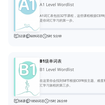
A1 Level Wordlist
A1词汇表包括32节课程，这些课程根据CE
是你词汇学习的第一步。
32
课
609
词语
5
时
5
分钟
B1级单词表
B1 Level Wordlist
在这里你会找到58节根据CEFR按主题、难
汇学习旅程的第三步。
58
课
1850
词语
15
时
26
分钟