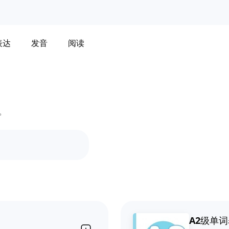
表达
发音
阅读
。
A2级单