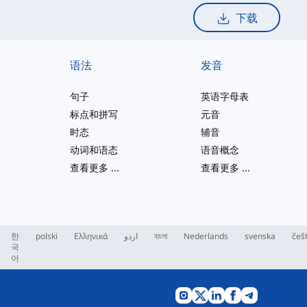
下载
语法
发音
句子
英语字母表
标点和拼写
元音
时态
辅音
动词和语态
语音概念
查看更多
...
查看更多
...
한
polski
Ελληνικά
اردو
বাংলা
Nederlands
svenska
češ
국
어