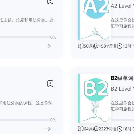
A2 Level 
FR按主题、难度和用法分类。这
在这里你会找
汇学习旅程
0
%
50
课
1581
词语
13
时
B2级单
B2 Level 
度和用法分类的课程。这是你词
在这里你会找
汇学习旅程
0
%
64
课
2223
词语
18
时