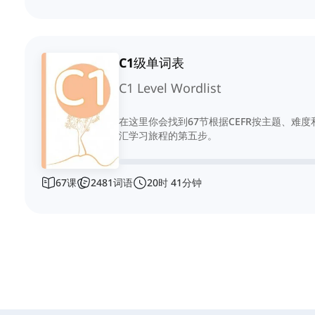
C1级单词表
C1 Level Wordlist
在这里你会找到67节根据CEFR按主题、难
汇学习旅程的第五步。
67
课
2481
词语
20
时
41
分钟