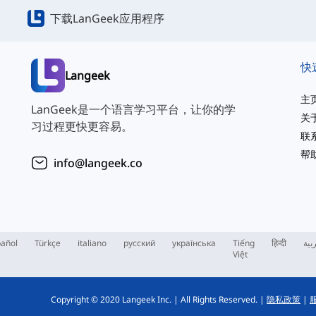
下载LanGeek应用程序
快
Langeek
主
LanGeek是一个语言学习平台，让你的学
关
习过程更快更容易。
联
帮
info@langeek.co
añol
Türkçe
italiano
русский
українська
Tiếng
हिन्दी
بية
Việt
Copyright © 2020 Langeek Inc.
|
All Rights Reserved.
|
隐私政策
|