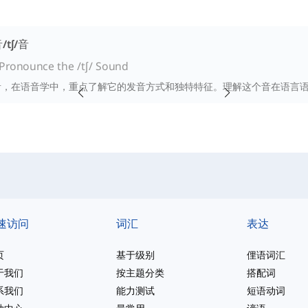
tʃ/音
Pronounce the /tʃ/ Sound
ʃ/音，在语音学中，重点了解它的发音方式和独特特征。理解这个音在语言
速访问
词汇
表达
页
基于级别
俚语词汇
于我们
按主题分类
搭配词
系我们
能力测试
短语动词