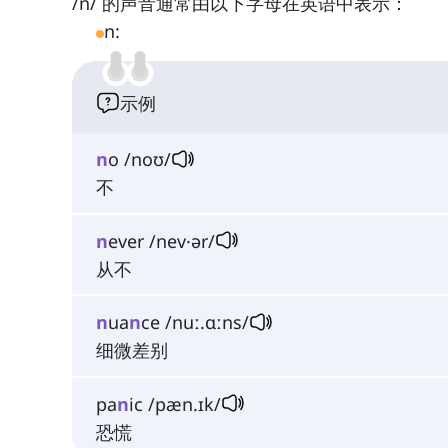
/n/ 的声音通常由以下字母在英语中表示：
n:
示例
n
o /noʊ/
不
n
ever /nev·ər/
从不
n
ua
n
ce /nuː.ɑːns/
细微差别
pa
n
ic /pæn.ɪk/
恐慌