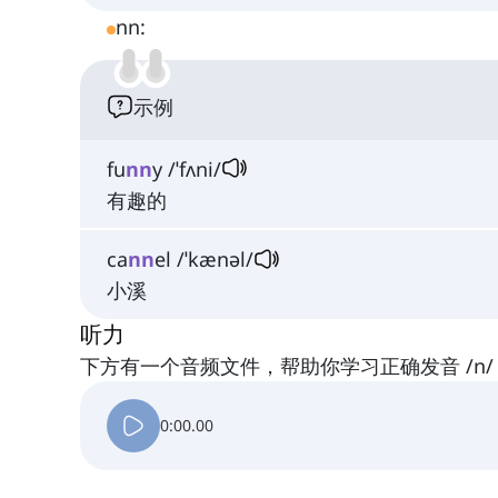
nn:
示例
fu
nn
y /ˈfʌni/
有趣的
ca
nn
el /ˈkænəl/
小溪
听力
下方有一个音频文件，帮助你学习正确发音 /n/
0:00.00