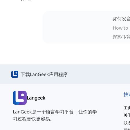
如何发音/
How to 
探索/t
下载LanGeek应用程序
快
Langeek
主
LanGeek是一个语言学习平台，让你的学
关
习过程更快更容易。
联